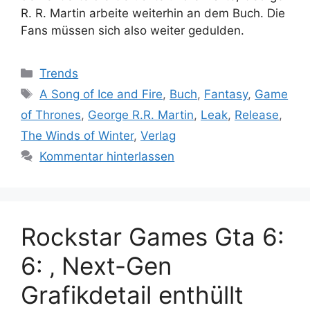
R. R. Martin arbeite weiterhin an dem Buch. Die
Fans müssen sich also weiter gedulden.
Kategorien
Trends
Schlagwörter
A Song of Ice and Fire
,
Buch
,
Fantasy
,
Game
of Thrones
,
George R.R. Martin
,
Leak
,
Release
,
The Winds of Winter
,
Verlag
Kommentar hinterlassen
Rockstar Games Gta 6:
6: ‚ Next-Gen
Grafikdetail enthüllt