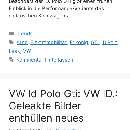
Besonders der ID. Polo GTI gibt einen frühen
Einblick in die Performance-Variante des
elektrischen Kleinwagens.
Kategorien
Trends
Schlagwörter
Auto
,
Elektromobilität
,
Erlkönig
,
GTI
,
ID.Polo
,
Leak
,
VW
Kommentar hinterlassen
VW Id Polo Gti: VW ID.:
Geleakte Bilder
enthüllen neues