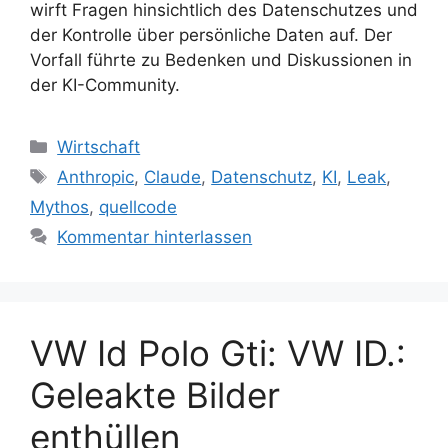
wirft Fragen hinsichtlich des Datenschutzes und
der Kontrolle über persönliche Daten auf. Der
Vorfall führte zu Bedenken und Diskussionen in
der KI-Community.
Kategorien
Wirtschaft
Schlagwörter
Anthropic
,
Claude
,
Datenschutz
,
KI
,
Leak
,
Mythos
,
quellcode
Kommentar hinterlassen
VW Id Polo Gti: VW ID.:
Geleakte Bilder
enthüllen