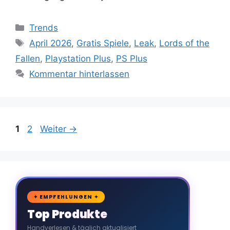
Kategorien
Trends
Schlagwörter
April 2026
,
Gratis Spiele
,
Leak
,
Lords of the
Fallen
,
Playstation Plus
,
PS Plus
Kommentar hinterlassen
Seite
Seite
1
2
Weiter
→
🛒
✦ EMPFEHLUNGEN ✦
Top Produkte
Handverlesen & täglich aktualisiert