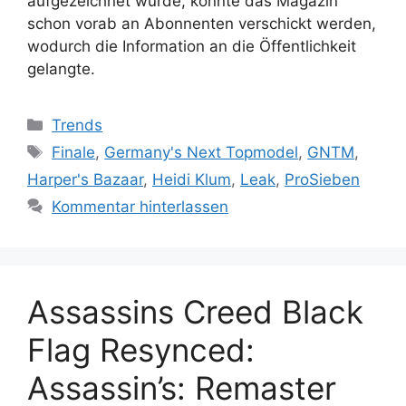
aufgezeichnet wurde, konnte das Magazin
schon vorab an Abonnenten verschickt werden,
wodurch die Information an die Öffentlichkeit
gelangte.
Kategorien
Trends
Schlagwörter
Finale
,
Germany's Next Topmodel
,
GNTM
,
Harper's Bazaar
,
Heidi Klum
,
Leak
,
ProSieben
Kommentar hinterlassen
Assassins Creed Black
Flag Resynced:
Assassin’s: Remaster