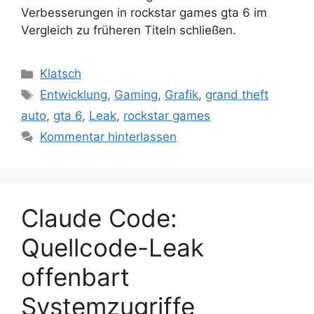
Verbesserungen in rockstar games gta 6 im
Vergleich zu früheren Titeln schließen.
Kategorien
Klatsch
Schlagwörter
Entwicklung
,
Gaming
,
Grafik
,
grand theft
auto
,
gta 6
,
Leak
,
rockstar games
Kommentar hinterlassen
Claude Code:
Quellcode-Leak
offenbart
Systemzugriffe