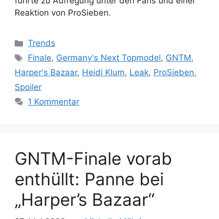
führte zu Aufregung unter den Fans und einer
Reaktion von ProSieben.
Kategorien
Trends
Schlagwörter
Finale
,
Germany's Next Topmodel
,
GNTM
,
Harper's Bazaar
,
Heidi Klum
,
Leak
,
ProSieben
,
Spoiler
1 Kommentar
GNTM-Finale vorab
enthüllt: Panne bei
„Harper’s Bazaar“