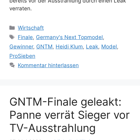
bereits vor der Ausstrahlung durch einen Leak
verraten.
Kategorien
Wirtschaft
Schlagwörter
Finale
,
Germany's Next Topmodel
,
Gewinner
,
GNTM
,
Heidi Klum
,
Leak
,
Model
,
ProSieben
Kommentar hinterlassen
GNTM-Finale geleakt:
Panne verrät Sieger vor
TV-Ausstrahlung