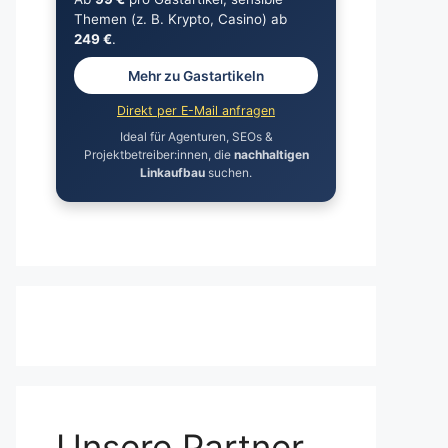
Themen (z. B. Krypto, Casino) ab
249 €
.
Mehr zu Gastartikeln
Direkt per E-Mail anfragen
Ideal für Agenturen, SEOs &
Projektbetreiber:innen, die
nachhaltigen
Linkaufbau
suchen.
Unsere Partner