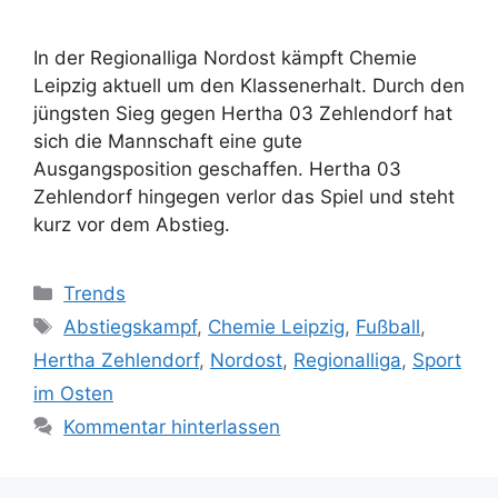
In der Regionalliga Nordost kämpft Chemie
Leipzig aktuell um den Klassenerhalt. Durch den
jüngsten Sieg gegen Hertha 03 Zehlendorf hat
sich die Mannschaft eine gute
Ausgangsposition geschaffen. Hertha 03
Zehlendorf hingegen verlor das Spiel und steht
kurz vor dem Abstieg.
Kategorien
Trends
Schlagwörter
Abstiegskampf
,
Chemie Leipzig
,
Fußball
,
Hertha Zehlendorf
,
Nordost
,
Regionalliga
,
Sport
im Osten
Kommentar hinterlassen