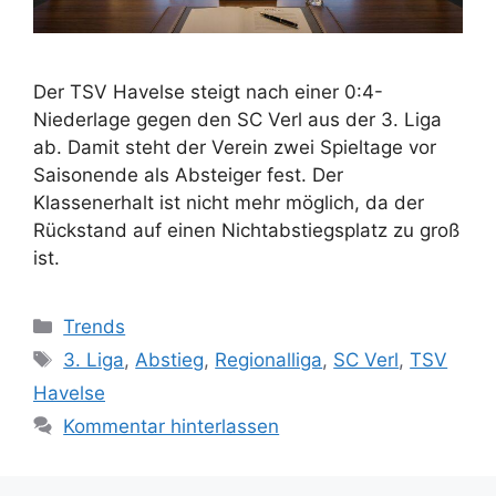
Der TSV Havelse steigt nach einer 0:4-
Niederlage gegen den SC Verl aus der 3. Liga
ab. Damit steht der Verein zwei Spieltage vor
Saisonende als Absteiger fest. Der
Klassenerhalt ist nicht mehr möglich, da der
Rückstand auf einen Nichtabstiegsplatz zu groß
ist.
Kategorien
Trends
Schlagwörter
3. Liga
,
Abstieg
,
Regionalliga
,
SC Verl
,
TSV
Havelse
Kommentar hinterlassen