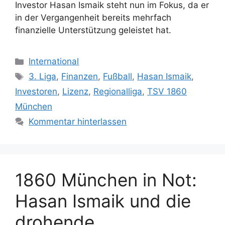
Investor Hasan Ismaik steht nun im Fokus, da er
in der Vergangenheit bereits mehrfach
finanzielle Unterstützung geleistet hat.
Kategorien
International
Schlagwörter
3. Liga
,
Finanzen
,
Fußball
,
Hasan Ismaik
,
Investoren
,
Lizenz
,
Regionalliga
,
TSV 1860
München
Kommentar hinterlassen
1860 München in Not:
Hasan Ismaik und die
drohende