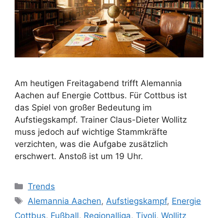
Am heutigen Freitagabend trifft Alemannia
Aachen auf Energie Cottbus. Für Cottbus ist
das Spiel von großer Bedeutung im
Aufstiegskampf. Trainer Claus-Dieter Wollitz
muss jedoch auf wichtige Stammkräfte
verzichten, was die Aufgabe zusätzlich
erschwert. Anstoß ist um 19 Uhr.
Kategorien
Trends
Schlagwörter
Alemannia Aachen
,
Aufstiegskampf
,
Energie
Cottbus
,
Fußball
,
Regionalliga
,
Tivoli
,
Wollitz