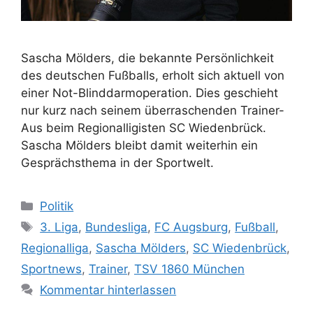
Sascha Mölders, die bekannte Persönlichkeit
des deutschen Fußballs, erholt sich aktuell von
einer Not-Blinddarmoperation. Dies geschieht
nur kurz nach seinem überraschenden Trainer-
Aus beim Regionalligisten SC Wiedenbrück.
Sascha Mölders bleibt damit weiterhin ein
Gesprächsthema in der Sportwelt.
Kategorien
Politik
Schlagwörter
3. Liga
,
Bundesliga
,
FC Augsburg
,
Fußball
,
Regionalliga
,
Sascha Mölders
,
SC Wiedenbrück
,
Sportnews
,
Trainer
,
TSV 1860 München
Kommentar hinterlassen