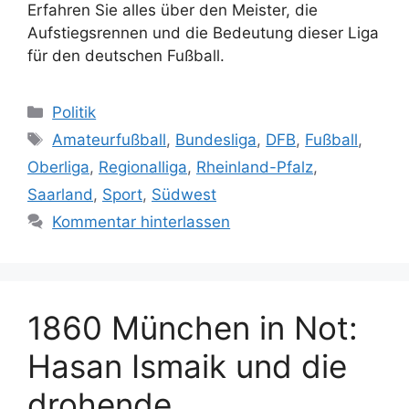
Erfahren Sie alles über den Meister, die
Aufstiegsrennen und die Bedeutung dieser Liga
für den deutschen Fußball.
Kategorien
Politik
Schlagwörter
Amateurfußball
,
Bundesliga
,
DFB
,
Fußball
,
Oberliga
,
Regionalliga
,
Rheinland-Pfalz
,
Saarland
,
Sport
,
Südwest
Kommentar hinterlassen
1860 München in Not:
Hasan Ismaik und die
drohende