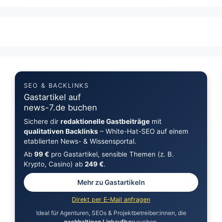
SEO & BACKLINKS
Gastartikel auf
news-7.de buchen
Sichere dir
redaktionelle Gastbeiträge
mit
qualitativen Backlinks
– White-Hat-SEO auf einem
etablierten News- & Wissensportal.
Ab
99 €
pro Gastartikel, sensible Themen (z. B.
Krypto, Casino) ab
249 €
.
Mehr zu Gastartikeln
Direkt per E-Mail anfragen
Ideal für Agenturen, SEOs & Projektbetreiber:innen, die
nachhaltigen Linkaufbau
suchen.