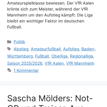
Amateurspielklasse bewiesen. Der VfR Aalen
krönte sich zum Meister, während der VfR
Mannheim um den Aufstieg kämpft. Die Liga
bleibt ein wichtiger Faktor im deutschen
Fußball.
Kategorien
Politik
Schlagwörter
Abstieg
,
Amateurfußball
,
Aufstieg
,
Baden-
Württemberg
,
Fußball
,
Oberliga
,
Regionalliga
,
Saison 2025/2026
,
VfR Aalen
,
VfR Mannheim
1 Kommentar
Sascha Mölders: Not-