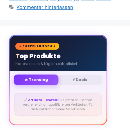
Kommentar hinterlassen
🛒
✦ EMPFEHLUNGEN ✦
Top Produkte
Handverlesen & täglich aktualisiert
🔥 Trending
⚡ Deals
🔗
Affiliate-Hinweis:
Als Amazon-Partner
verdiene ich an qualifizierten Verkäufen. Für
dich entstehen keine Mehrkosten.