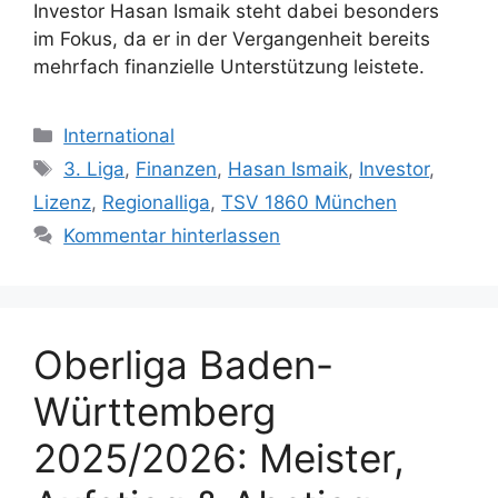
Investor Hasan Ismaik steht dabei besonders
im Fokus, da er in der Vergangenheit bereits
mehrfach finanzielle Unterstützung leistete.
Kategorien
International
Schlagwörter
3. Liga
,
Finanzen
,
Hasan Ismaik
,
Investor
,
Lizenz
,
Regionalliga
,
TSV 1860 München
Kommentar hinterlassen
Oberliga Baden-
Württemberg
2025/2026: Meister,