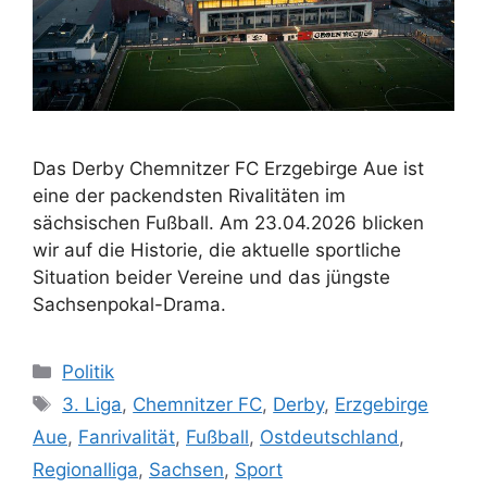
Das Derby Chemnitzer FC Erzgebirge Aue ist
eine der packendsten Rivalitäten im
sächsischen Fußball. Am 23.04.2026 blicken
wir auf die Historie, die aktuelle sportliche
Situation beider Vereine und das jüngste
Sachsenpokal-Drama.
Kategorien
Politik
Schlagwörter
3. Liga
,
Chemnitzer FC
,
Derby
,
Erzgebirge
Aue
,
Fanrivalität
,
Fußball
,
Ostdeutschland
,
Regionalliga
,
Sachsen
,
Sport