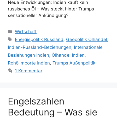
Neue Entwicklungen: Indien kauft kein
russisches Öl – Was steckt hinter Trumps
sensationeller Ankündigung?
Kategorien
Wirtschaft
Schlagwörter
Energiepolitik Russland
,
Geopolitik Ölhandel
,
Indien-Russland-Beziehungen
,
Internationale
Beziehungen Indien
,
Ölhandel Indien
,
Rohölimporte Indien
,
Trumps Außenpolitik
1 Kommentar
Engelszahlen
Bedeutung – Was sie