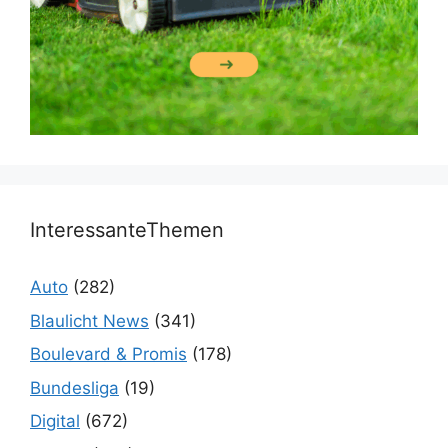
InteressanteThemen
Auto
(282)
Blaulicht News
(341)
Boulevard & Promis
(178)
Bundesliga
(19)
Digital
(672)