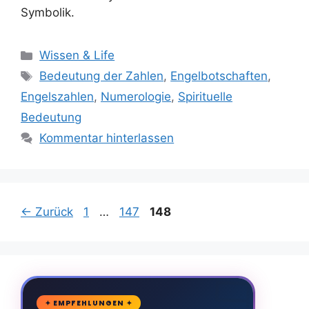
Symbolik.
Kategorien
Wissen & Life
Schlagwörter
Bedeutung der Zahlen
,
Engelbotschaften
,
Engelszahlen
,
Numerologie
,
Spirituelle
Bedeutung
Kommentar hinterlassen
Seite
Seite
Seite
←
Zurück
1
…
147
148
🛒
✦ EMPFEHLUNGEN ✦