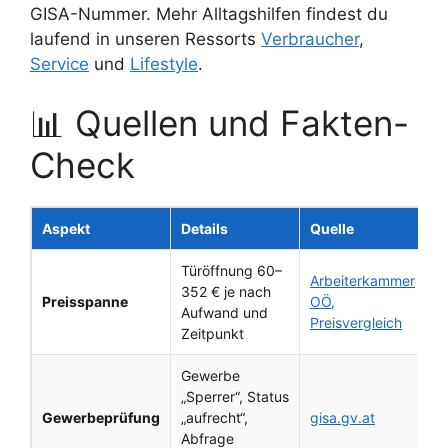
GISA-Nummer. Mehr Alltagshilfen findest du
laufend in unseren Ressorts
Verbraucher
,
Service
und
Lifestyle
.
📊 Quellen und Fakten-
Check
Aspekt
Details
Quelle
Türöffnung 60–
Arbeiterkammer
352 € je nach
Preisspanne
OÖ,
Aufwand und
Preisvergleich
Zeitpunkt
Gewerbe
„Sperrer“, Status
Gewerbeprüfung
„aufrecht“,
gisa.gv.at
Abfrage