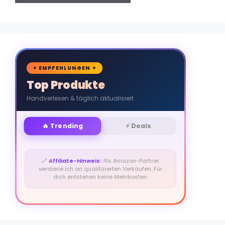
🛒
✦ EMPFEHLUNGEN ✦
Top Produkte
Handverlesen & täglich aktualisiert
🔥 Trending
⚡ Deals
🔗
Affiliate-Hinweis:
Als Amazon-Partner
verdiene ich an qualifizierten Verkäufen. Für
dich entstehen keine Mehrkosten.