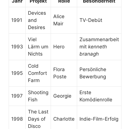
Jahr
Projekt
Rolle
Besonderheit
Devices
Alice
1991
and
TV-Debüt
Mair
Desires
Viel
Zusammenarbeit
1993
Lärm um
Hero
mit
kenneth
Nichts
branagh
Cold
Flora
Persönliche
1995
Comfort
Poste
Bewerbung
Farm
Shooting
Erste
1997
Georgie
Fish
Komödienrolle
The Last
1998
Days of
Charlotte
Indie-Film-Erfolg
Disco