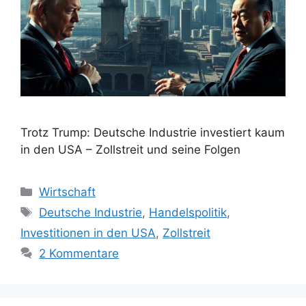
Trotz Trump: Deutsche Industrie investiert kaum
in den USA – Zollstreit und seine Folgen
Kategorien
Wirtschaft
Schlagwörter
Deutsche Industrie
,
Handelspolitik
,
Investitionen in den USA
,
Zollstreit
2 Kommentare