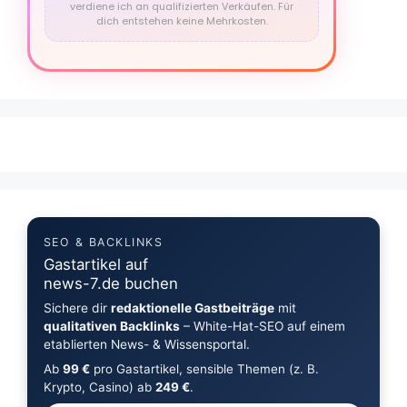
verdiene ich an qualifizierten Verkäufen. Für
dich entstehen keine Mehrkosten.
SEO & BACKLINKS
Gastartikel auf
news-7.de buchen
Sichere dir
redaktionelle Gastbeiträge
mit
qualitativen Backlinks
– White-Hat-SEO auf einem
etablierten News- & Wissensportal.
Ab
99 €
pro Gastartikel, sensible Themen (z. B.
Krypto, Casino) ab
249 €
.