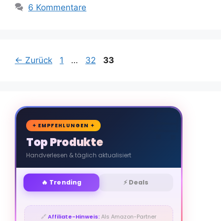
6 Kommentare
Seite
Seite
Seite
←
Zurück
1
…
32
33
🛒
✦ EMPFEHLUNGEN ✦
Top Produkte
Handverlesen & täglich aktualisiert
🔥 Trending
⚡ Deals
🔗
Affiliate-Hinweis:
Als Amazon-Partner