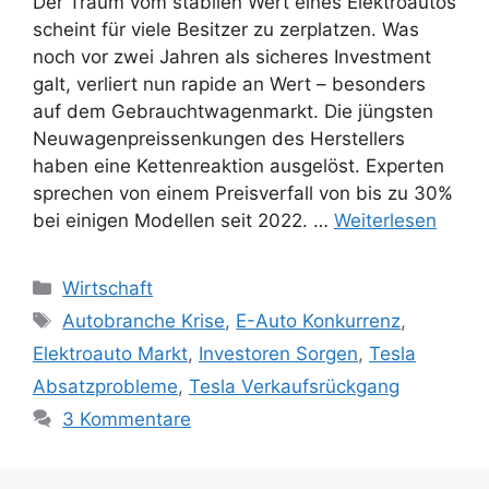
Der Traum vom stabilen Wert eines Elektroautos
scheint für viele Besitzer zu zerplatzen. Was
noch vor zwei Jahren als sicheres Investment
galt, verliert nun rapide an Wert – besonders
auf dem Gebrauchtwagenmarkt. Die jüngsten
Neuwagenpreissenkungen des Herstellers
haben eine Kettenreaktion ausgelöst. Experten
sprechen von einem Preisverfall von bis zu 30%
bei einigen Modellen seit 2022. …
Weiterlesen
Kategorien
Wirtschaft
Schlagwörter
Autobranche Krise
,
E-Auto Konkurrenz
,
Elektroauto Markt
,
Investoren Sorgen
,
Tesla
Absatzprobleme
,
Tesla Verkaufsrückgang
3 Kommentare