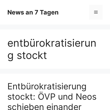
Zum
Inhalt
News an 7 Tagen
Menü
springen
entbürokratisierun
g stockt
Entbürokratisierung
stockt: ÖVP und Neos
schieben einander