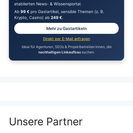
etablierten News- & Wissensportal.
Ab
99 €
pro Gastartikel, sensible Themen (z. B.
Krypto, Casino) ab
249 €
.
Mehr zu Gastartikeln
Direkt per E-Mail anfragen
Ideal für Agenturen, SEOs & Projektbetreiber:innen, die
nachhaltigen Linkaufbau
suchen.
Unsere Partner