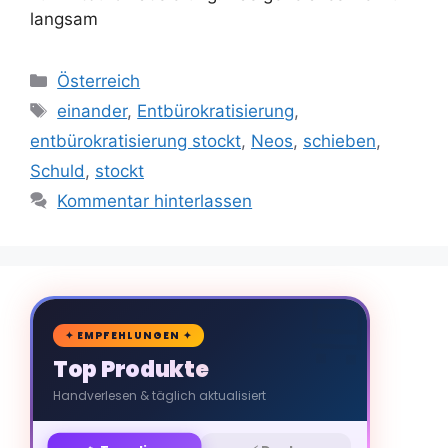
langsam
Kategorien
Österreich
Schlagwörter
einander
,
Entbürokratisierung
,
entbürokratisierung stockt
,
Neos
,
schieben
,
Schuld
,
stockt
Kommentar hinterlassen
🛒
✦ EMPFEHLUNGEN ✦
Top Produkte
Handverlesen & täglich aktualisiert