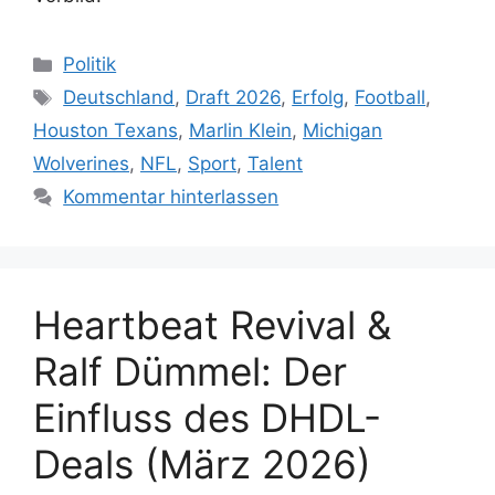
Kategorien
Politik
Schlagwörter
Deutschland
,
Draft 2026
,
Erfolg
,
Football
,
Houston Texans
,
Marlin Klein
,
Michigan
Wolverines
,
NFL
,
Sport
,
Talent
Kommentar hinterlassen
Heartbeat Revival &
Ralf Dümmel: Der
Einfluss des DHDL-
Deals (März 2026)