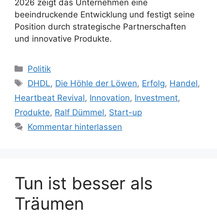
2026 zeigt das Unternehmen eine
beeindruckende Entwicklung und festigt seine
Position durch strategische Partnerschaften
und innovative Produkte.
Kategorien
Politik
Schlagwörter
DHDL
,
Die Höhle der Löwen
,
Erfolg
,
Handel
,
Heartbeat Revival
,
Innovation
,
Investment
,
Produkte
,
Ralf Dümmel
,
Start-up
Kommentar hinterlassen
Tun ist besser als
Träumen