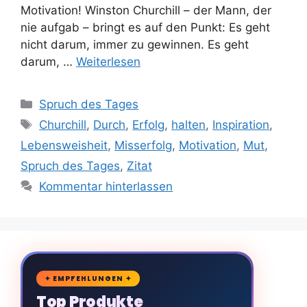
Motivation! Winston Churchill – der Mann, der
nie aufgab – bringt es auf den Punkt: Es geht
nicht darum, immer zu gewinnen. Es geht
darum, …
Weiterlesen
Kategorien
Spruch des Tages
Schlagwörter
Churchill
,
Durch
,
Erfolg
,
halten
,
Inspiration
,
Lebensweisheit
,
Misserfolg
,
Motivation
,
Mut
,
Spruch des Tages
,
Zitat
Kommentar hinterlassen
🛒
✦ EMPFEHLUNGEN ✦
Top Produkte