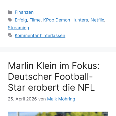
Kategorien
Finanzen
Schlagwörter
Erfolg
,
Filme
,
KPop Demon Hunters
,
Netflix
,
Streaming
Kommentar hinterlassen
Marlin Klein im Fokus:
Deutscher Football-
Star erobert die NFL
25. April 2026
von
Maik Möhring