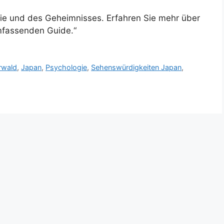
die und des Geheimnisses. Erfahren Sie mehr über
mfassenden Guide.“
rwald
,
Japan
,
Psychologie
,
Sehenswürdigkeiten Japan
,