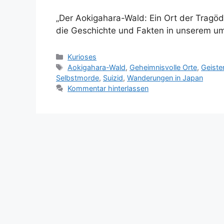
„Der Aokigahara-Wald: Ein Ort der Tragö
die Geschichte und Fakten in unserem u
Kategorien
Kurioses
Schlagwörter
Aokigahara-Wald
,
Geheimnisvolle Orte
,
Geiste
Selbstmorde
,
Suizid
,
Wanderungen in Japan
Kommentar hinterlassen