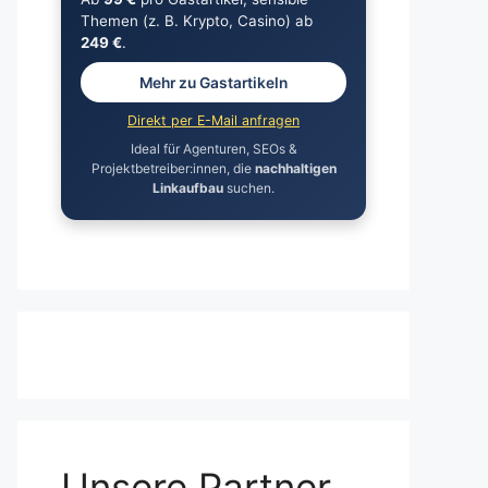
Themen (z. B. Krypto, Casino) ab
249 €
.
Mehr zu Gastartikeln
Direkt per E-Mail anfragen
Ideal für Agenturen, SEOs &
Projektbetreiber:innen, die
nachhaltigen
Linkaufbau
suchen.
Unsere Partner