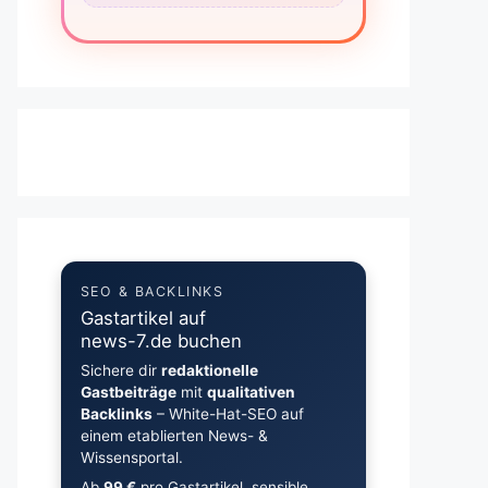
SEO & BACKLINKS
Gastartikel auf
news-7.de buchen
Sichere dir
redaktionelle
Gastbeiträge
mit
qualitativen
Backlinks
– White-Hat-SEO auf
einem etablierten News- &
Wissensportal.
Ab
99 €
pro Gastartikel, sensible