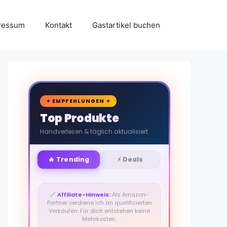
ressum
Kontakt
Gastartikel buchen
🛒
✦ EMPFEHLUNGEN ✦
Top Produkte
Handverlesen & täglich aktualisiert
🔥 Trending
⚡ Deals
🔗
Affiliate-Hinweis:
Als Amazon-
Partner verdiene ich an qualifizierten
Verkäufen. Für dich entstehen keine
Mehrkosten.