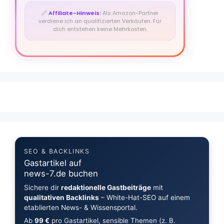
🔗
Affiliate-Hinweis:
Als Amazon-Partner
verdiene ich an qualifizierten Verkäufen. Für
dich entstehen keine Mehrkosten.
SEO & BACKLINKS
Gastartikel auf
news-7.de buchen
Sichere dir
redaktionelle Gastbeiträge
mit
qualitativen Backlinks
– White-Hat-SEO auf einem
etablierten News- & Wissensportal.
Ab
99 €
pro Gastartikel, sensible Themen (z. B.