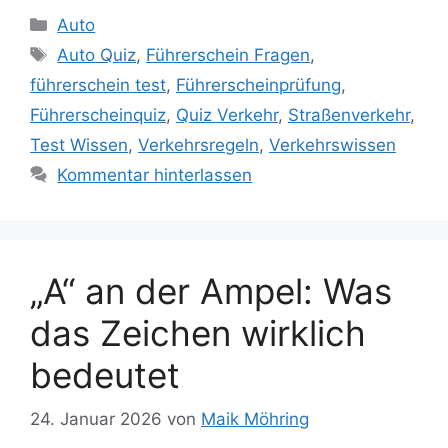
Kategorien
Auto
Schlagwörter
Auto Quiz
,
Führerschein Fragen
,
führerschein test
,
Führerscheinprüfung
,
Führerscheinquiz
,
Quiz Verkehr
,
Straßenverkehr
,
Test Wissen
,
Verkehrsregeln
,
Verkehrswissen
Kommentar hinterlassen
„A“ an der Ampel: Was
das Zeichen wirklich
bedeutet
24. Januar 2026
von
Maik Möhring