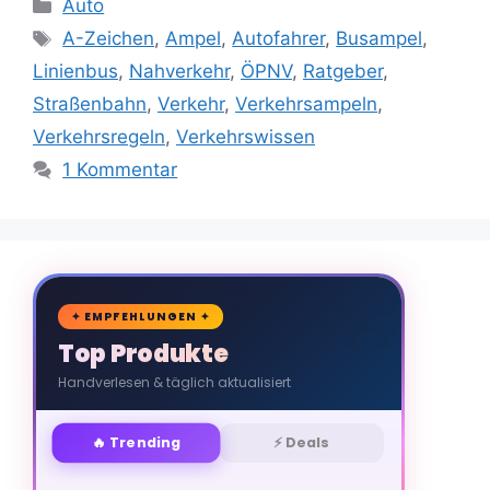
Kategorien
Auto
Schlagwörter
A-Zeichen
,
Ampel
,
Autofahrer
,
Busampel
,
Linienbus
,
Nahverkehr
,
ÖPNV
,
Ratgeber
,
Straßenbahn
,
Verkehr
,
Verkehrsampeln
,
Verkehrsregeln
,
Verkehrswissen
1 Kommentar
🛒
✦ EMPFEHLUNGEN ✦
Top Produkte
Handverlesen & täglich aktualisiert
🔥 Trending
⚡ Deals