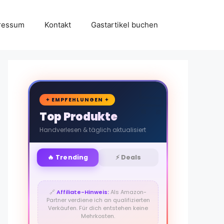
ressum
Kontakt
Gastartikel buchen
🛒
✦ EMPFEHLUNGEN ✦
Top Produkte
Handverlesen & täglich aktualisiert
🔥 Trending
⚡ Deals
🔗
Affiliate-Hinweis:
Als Amazon-
Partner verdiene ich an qualifizierten
Verkäufen. Für dich entstehen keine
Mehrkosten.