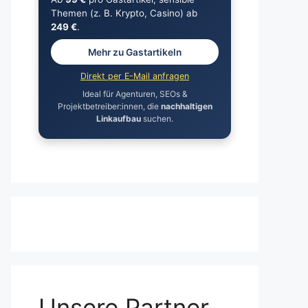
Themen (z. B. Krypto, Casino) ab
249 €
.
Mehr zu Gastartikeln
Direkt per E-Mail anfragen
Ideal für Agenturen, SEOs &
Projektbetreiber:innen, die
nachhaltigen
Linkaufbau
suchen.
Unsere Partner