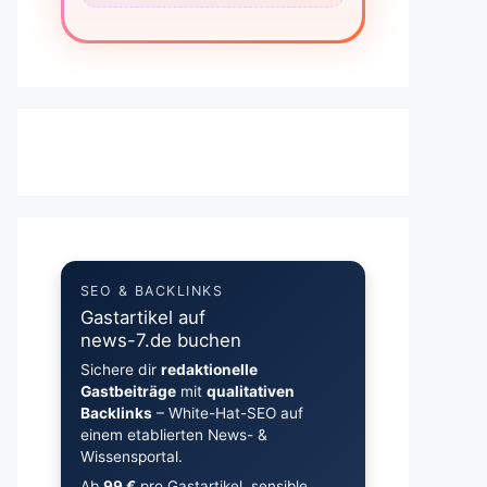
SEO & BACKLINKS
Gastartikel auf
news-7.de buchen
Sichere dir
redaktionelle
Gastbeiträge
mit
qualitativen
Backlinks
– White-Hat-SEO auf
einem etablierten News- &
Wissensportal.
Ab
99 €
pro Gastartikel, sensible