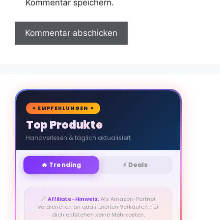
Kommentar speichern.
🛒
✦ EMPFEHLUNGEN ✦
Top Produkte
Handverlesen & täglich aktualisiert
🔥 Trending
⚡ Deals
🔗
Affiliate-Hinweis:
Als Amazon-Partner
verdiene ich an qualifizierten Verkäufen. Für
dich entstehen keine Mehrkosten.