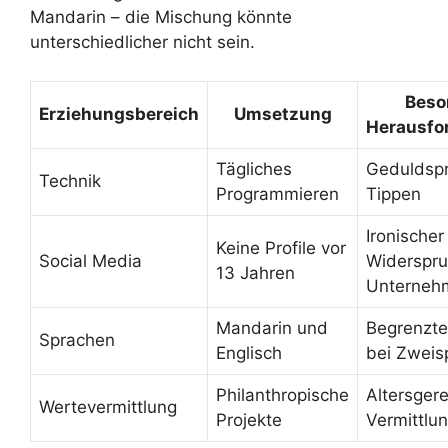
Mandarin – die Mischung könnte
unterschiedlicher nicht sein.
Beso
Erziehungsbereich
Umsetzung
Herausfo
Tägliches
Geduldsp
Technik
Programmieren
Tippen
Ironischer
Keine Profile vor
Social Media
Widerspr
13 Jahren
Unterneh
Mandarin und
Begrenzte
Sprachen
Englisch
bei Zweis
Philanthropische
Altersger
Wertevermittlung
Projekte
Vermittlu