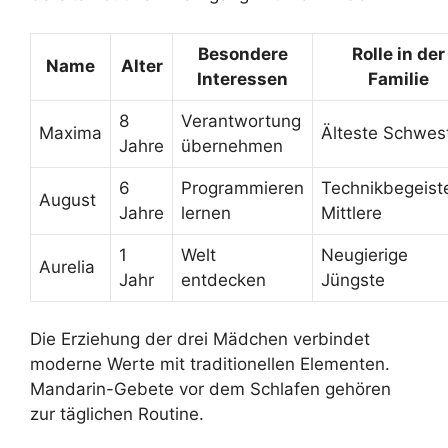
Besondere
Rolle in der
Name
Alter
Interessen
Familie
8
Verantwortung
Maxima
Älteste Schwes
Jahre
übernehmen
6
Programmieren
Technikbegeist
August
Jahre
lernen
Mittlere
1
Welt
Neugierige
Aurelia
Jahr
entdecken
Jüngste
Die Erziehung der drei Mädchen verbindet
moderne Werte mit traditionellen Elementen.
Mandarin-Gebete vor dem Schlafen gehören
zur täglichen Routine.