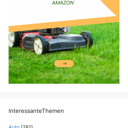
InteressanteThemen
Auto
(282)