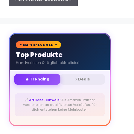
🛒
✦ EMPFEHLUNGEN ✦
Top Produkte
Handverlesen & täglich aktualisiert
🔥 Trending
⚡ Deals
🔗
Affiliate-Hinweis:
Als Amazon-Partner
verdiene ich an qualifizierten Verkäufen. Für
dich entstehen keine Mehrkosten.