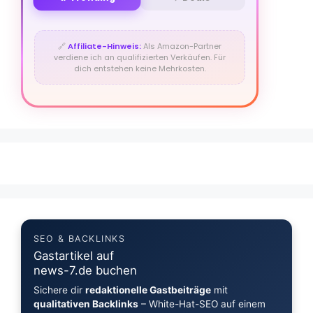
🔗
Affiliate-Hinweis:
Als Amazon-Partner
verdiene ich an qualifizierten Verkäufen. Für
dich entstehen keine Mehrkosten.
SEO & BACKLINKS
Gastartikel auf
news-7.de buchen
Sichere dir
redaktionelle Gastbeiträge
mit
qualitativen Backlinks
– White-Hat-SEO auf einem