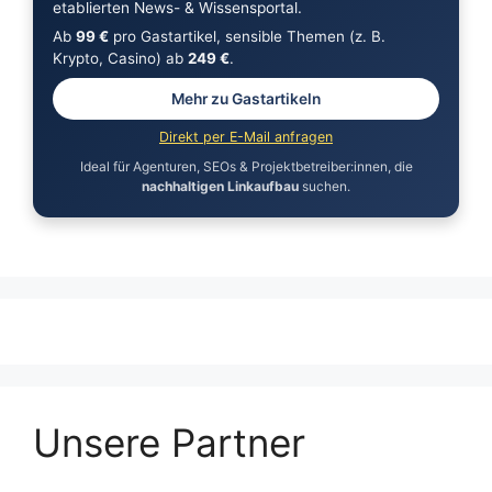
etablierten News- & Wissensportal.
Ab
99 €
pro Gastartikel, sensible Themen (z. B.
Krypto, Casino) ab
249 €
.
Mehr zu Gastartikeln
Direkt per E-Mail anfragen
Ideal für Agenturen, SEOs & Projektbetreiber:innen, die
nachhaltigen Linkaufbau
suchen.
Unsere Partner