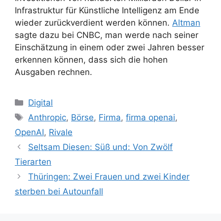
Infrastruktur für Künstliche Intelligenz am Ende
wieder zurückverdient werden können.
Altman
sagte dazu bei CNBC, man werde nach seiner
Einschätzung in einem oder zwei Jahren besser
erkennen können, dass sich die hohen
Ausgaben rechnen.
Kategorien
Digital
Schlagwörter
Anthropic
,
Börse
,
Firma
,
firma openai
,
OpenAI
,
Rivale
Seltsam Diesen: Süß und: Von Zwölf
Tierarten
Thüringen: Zwei Frauen und zwei Kinder
sterben bei Autounfall