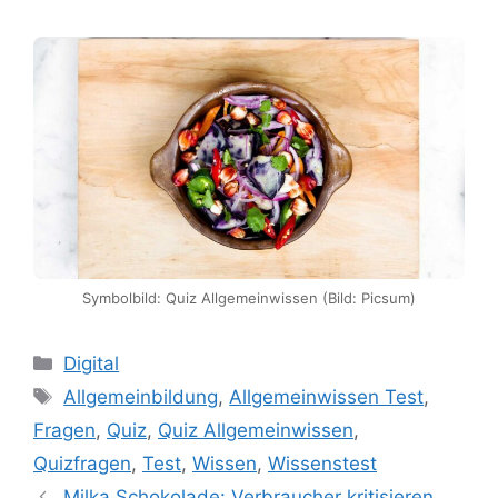
Symbolbild: Quiz Allgemeinwissen (Bild: Picsum)
Kategorien
Digital
Schlagwörter
Allgemeinbildung
,
Allgemeinwissen Test
,
Fragen
,
Quiz
,
Quiz Allgemeinwissen
,
Quizfragen
,
Test
,
Wissen
,
Wissenstest
Milka Schokolade: Verbraucher kritisieren