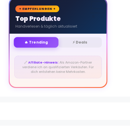
🛒
✦ EMPFEHLUNGEN ✦
Top Produkte
Handverlesen & täglich aktualisiert
🔥 Trending
⚡ Deals
🔗
Affiliate-Hinweis:
Als Amazon-Partner
verdiene ich an qualifizierten Verkäufen. Für
dich entstehen keine Mehrkosten.