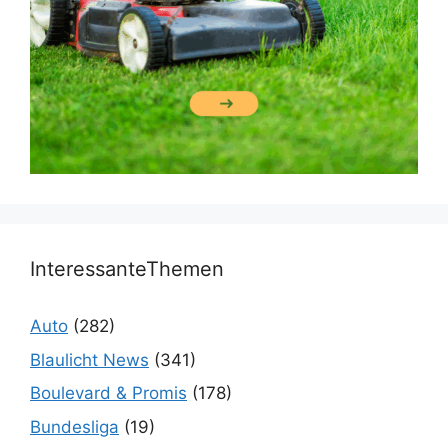
InteressanteThemen
Auto
(282)
Blaulicht News
(341)
Boulevard & Promis
(178)
Bundesliga
(19)