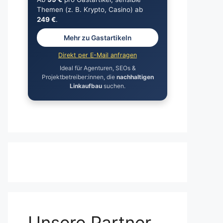
Themen (z. B. Krypto, Casino) ab
249 €
.
Mehr zu Gastartikeln
Direkt per E-Mail anfragen
Ideal für Agenturen, SEOs &
Projektbetreiber:innen, die
nachhaltigen
Linkaufbau
suchen.
Unsere Partner