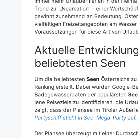
immer mehr Urlauber Ferien in der Heimat
Trend zur „Nearcation“ – einer Wortschöpf
gewinnt zunehmend an Bedeutung. Österrei
vielfältigen Freizeitangeboten am Wasser
Voraussetzungen für diese Art von Urlaub
Aktuelle Entwicklun
beliebtesten Seen
Um die beliebtesten
Seen
Österreichs zu 
Ranking erstellt. Dabei wurden Google-
Badegewässerdaten der populärsten
See
jene Reiseziele zu identifizieren, die U
zeigt, dass der Plansee im Tiroler Auße
Partyschiff sticht in See: Mega-Party auf
Der Plansee überzeugt mit einer Durchsc