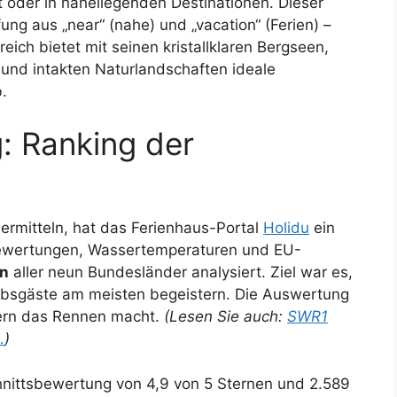
 oder in naheliegenden Destinationen. Dieser
ung aus „near“ (nahe) und „vacation“ (Ferien) –
ch bietet mit seinen kristallklaren Bergseen,
 und intakten Naturlandschaften ideale
.
g: Ranking der
ermitteln, hat das Ferienhaus-Portal
Holidu
ein
Bewertungen, Wassertemperaturen und EU-
n
aller neun Bundesländer analysiert. Ziel war es,
rlaubsgäste am meisten begeistern. Die Auswertung
rfern das Rennen macht.
(Lesen Sie auch:
SWR1
…
)
hnittsbewertung von 4,9 von 5 Sternen und 2.589