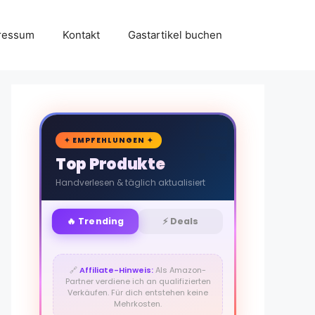
ressum
Kontakt
Gastartikel buchen
🛒
✦ EMPFEHLUNGEN ✦
Top Produkte
Handverlesen & täglich aktualisiert
🔥 Trending
⚡ Deals
🔗
Affiliate-Hinweis:
Als Amazon-
Partner verdiene ich an qualifizierten
Verkäufen. Für dich entstehen keine
Mehrkosten.