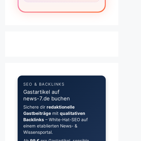
SEO & BACKLINKS
Gastartikel auf
news-7.de buchen
Sichere dir
redaktionelle
Gastbeiträge
mit
qualitativen
Backlinks
– White-Hat-SEO auf
einem etablierten News- &
Wissensportal.
Ab
99 €
pro Gastartikel, sensible