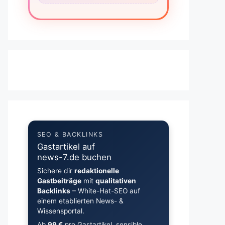
SEO & BACKLINKS
Gastartikel auf
news-7.de buchen
Sichere dir
redaktionelle
Gastbeiträge
mit
qualitativen
Backlinks
– White-Hat-SEO auf
einem etablierten News- &
Wissensportal.
Ab
99 €
pro Gastartikel, sensible