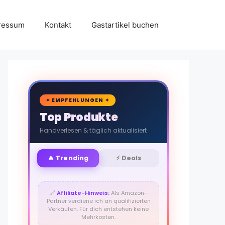
ressum
Kontakt
Gastartikel buchen
🛒
✦ EMPFEHLUNGEN ✦
Top Produkte
Handverlesen & täglich aktualisiert
🔥 Trending
⚡ Deals
🔗
Affiliate-Hinweis:
Als Amazon-
Partner verdiene ich an qualifizierten
Verkäufen. Für dich entstehen keine
Mehrkosten.