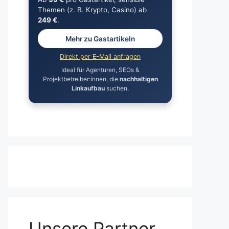
Themen (z. B. Krypto, Casino) ab
249 €
.
Mehr zu Gastartikeln
Direkt per E-Mail anfragen
Ideal für Agenturen, SEOs &
Projektbetreiber:innen, die
nachhaltigen
Linkaufbau
suchen.
Unsere Partner