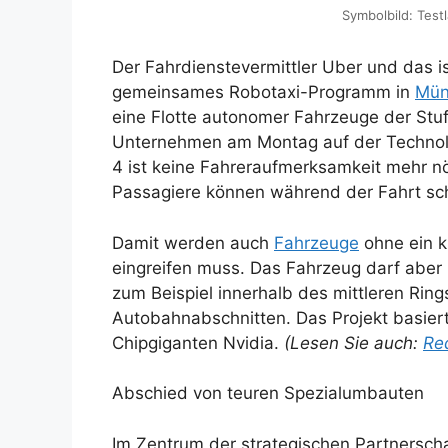
Symbolbild: Test
Der Fahrdienstevermittler Uber und das i
gemeinsames Robotaxi-Programm in
Mün
eine Flotte autonomer Fahrzeuge der Stu
Unternehmen am Montag auf der Technolo
4 ist keine Fahreraufmerksamkeit mehr n
Passagiere können während der Fahrt sch
Damit werden auch
Fahrzeuge
ohne ein k
eingreifen muss. Das Fahrzeug darf aber 
zum Beispiel innerhalb des mittleren Rin
Autobahnabschnitten. Das Projekt basier
Chipgiganten Nvidia.
(Lesen Sie auch:
Re
Abschied von teuren Spezialumbauten
Im Zentrum der strategischen Partnersch