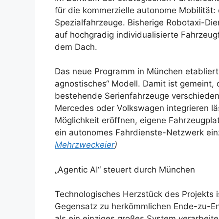
für die kommerzielle autonome Mobilität:
Spezialfahrzeuge. Bisherige Robotaxi-Die
auf hochgradig individualisierte Fahrzeu
dem Dach.
Das neue Programm in München etabliert
agnostisches“ Modell. Damit ist gemeint, 
bestehende Serienfahrzeuge verschieden
Mercedes oder Volkswagen integrieren läs
Möglichkeit eröffnen, eigene Fahrzeugp
ein autonomes Fahrdienste-Netzwerk ein
Mehrzweckeier
)
„Agentic AI“ steuert durch München
Technologisches Herzstück des Projekts i
Gegensatz zu herkömmlichen Ende-zu-En
als ein einziges großes System verarbeit