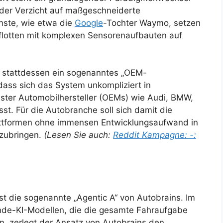
 der Verzicht auf maßgeschneiderte
nste, wie etwa die
Google
-Tochter Waymo, setzen
gflotten mit komplexen Sensorenaufbauten auf
 stattdessen ein sogenanntes „OEM-
dass sich das System unkompliziert in
ster Automobilhersteller (OEMs) wie Audi, BMW,
st. Für die Autobranche soll sich damit die
lattformen ohne immensen Entwicklungsaufwand in
zubringen.
(Lesen Sie auch:
Reddit Kampagne: -:
st die sogenannte „Agentic A“ von Autobrains. Im
de-KI-Modellen, die die gesamte Fahraufgabe
en, zerlegt der Ansatz von Autobrains den