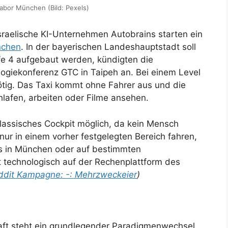
labor München (Bild: Pexels)
sraelische KI-Unternehmen Autobrains starten ein
chen
. In der bayerischen Landeshauptstadt soll
fe 4 aufgebaut werden, kündigten die
giekonferenz GTC in Taipeh an. Bei einem Level
ötig. Das Taxi kommt ohne Fahrer aus und die
lafen, arbeiten oder Filme ansehen.
lassisches Cockpit möglich, da kein Mensch
nur in einem vorher festgelegten Bereich fahren,
gs in München oder auf bestimmten
t technologisch auf der Rechenplattform des
ddit Kampagne: -: Mehrzweckeier
)
aft steht ein grundlegender Paradigmenwechsel