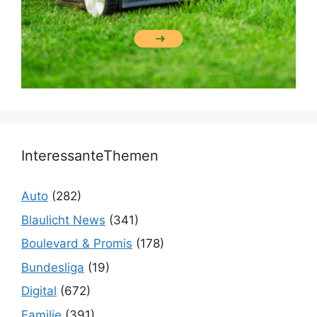
InteressanteThemen
Auto
(282)
Blaulicht News
(341)
Boulevard & Promis
(178)
Bundesliga
(19)
Digital
(672)
Familie
(391)