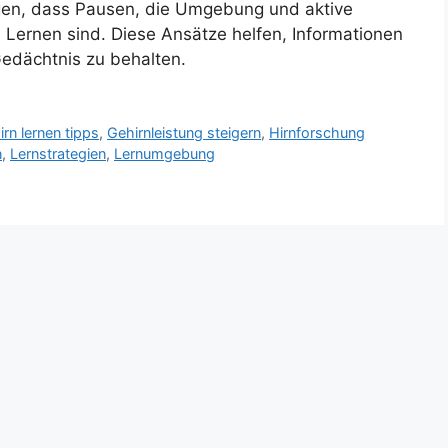
gen, dass Pausen, die Umgebung und aktive
 Lernen sind. Diese Ansätze helfen, Informationen
Gedächtnis zu behalten.
irn lernen tipps
,
Gehirnleistung steigern
,
Hirnforschung
n
,
Lernstrategien
,
Lernumgebung