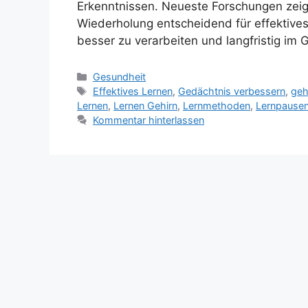
Erkenntnissen. Neueste Forschungen zei
Wiederholung entscheidend für effektives
besser zu verarbeiten und langfristig im 
Kategorien
Gesundheit
Schlagwörter
Effektives Lernen
,
Gedächtnis verbessern
,
geh
Lernen
,
Lernen Gehirn
,
Lernmethoden
,
Lernpause
Kommentar hinterlassen