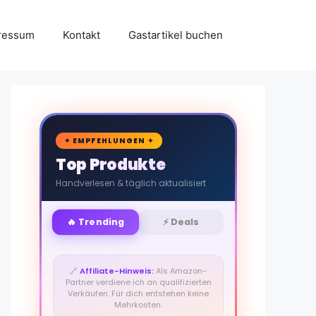
ressum
Kontakt
Gastartikel buchen
🛒
✦ EMPFEHLUNGEN ✦
Top Produkte
Handverlesen & täglich aktualisiert
🔥 Trending
⚡ Deals
🔗
Affiliate-Hinweis:
Als Amazon-
Partner verdiene ich an qualifizierten
Verkäufen. Für dich entstehen keine
Mehrkosten.