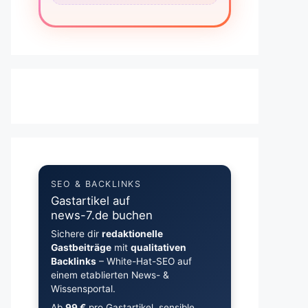
SEO & BACKLINKS
Gastartikel auf
news-7.de buchen
Sichere dir
redaktionelle
Gastbeiträge
mit
qualitativen
Backlinks
– White-Hat-SEO auf
einem etablierten News- &
Wissensportal.
Ab
99 €
pro Gastartikel, sensible