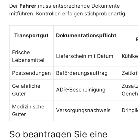
Der
Fahrer
muss entsprechende Dokumente
mitführen. Kontrollen erfolgen stichprobenartig.
Transportgut
Dokumentationspflicht
Frische
Lieferschein mit Datum
Kühlke
Lebensmittel
Postsendungen
Beförderungsauftrag
Zeitkr
Gefährliche
Zusätz
ADR-Bescheinigung
Güter
Geneh
Medizinische
Versorgungsnachweis
Dringl
Güter
So beantragen Sie eine