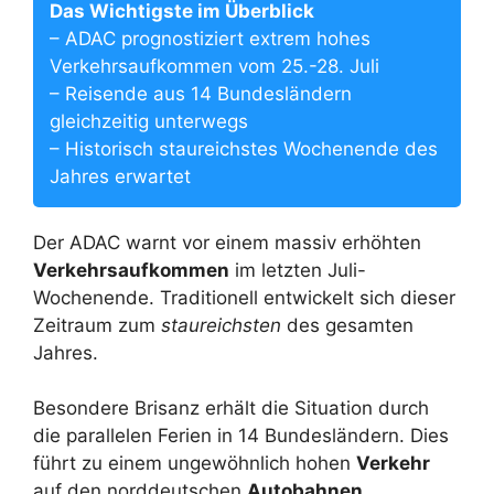
Das Wichtigste im Überblick
– ADAC prognostiziert extrem hohes
Verkehrsaufkommen vom 25.-28. Juli
– Reisende aus 14 Bundesländern
gleichzeitig unterwegs
– Historisch staureichstes Wochenende des
Jahres erwartet
Der ADAC warnt vor einem massiv erhöhten
Verkehrsaufkommen
im letzten Juli-
Wochenende. Traditionell entwickelt sich dieser
Zeitraum zum
staureichsten
des gesamten
Jahres.
Besondere Brisanz erhält die Situation durch
die parallelen Ferien in 14 Bundesländern. Dies
führt zu einem ungewöhnlich hohen
Verkehr
auf den norddeutschen
Autobahnen
.