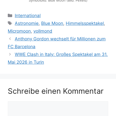
Symbolbild: Blue Moon (Bild: Pexels)
Kategorien
International
Schlagwörter
Astronomie
,
Blue Moon
,
Himmelsspektakel
,
Micromoon
,
vollmond
Anthony Gordon wechselt für Millionen zum
FC Barcelona
WWE Clash in Italy: Großes Spektakel am 31.
Mai 2026 in Turin
Schreibe einen Kommentar
Kommentar