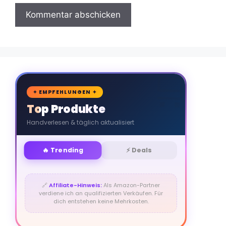
🛒
✦ EMPFEHLUNGEN ✦
Top Produkte
Handverlesen & täglich aktualisiert
🔥 Trending
⚡ Deals
🔗
Affiliate-Hinweis:
Als Amazon-Partner
verdiene ich an qualifizierten Verkäufen. Für
dich entstehen keine Mehrkosten.