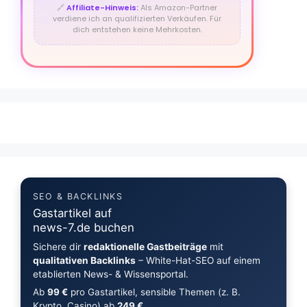
🔗
Affiliate-Hinweis:
Als Amazon-Partner
verdiene ich an qualifizierten Verkäufen. Für
dich entstehen keine Mehrkosten.
SEO & BACKLINKS
Gastartikel auf
news-7.de buchen
Sichere dir
redaktionelle Gastbeiträge
mit
qualitativen Backlinks
– White-Hat-SEO auf einem
etablierten News- & Wissensportal.
Ab
99 €
pro Gastartikel, sensible Themen (z. B.
Krypto, Casino) ab
249 €
.