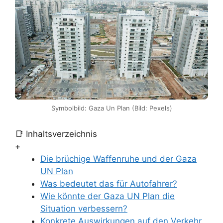
Symbolbild: Gaza Un Plan (Bild: Pexels)
📑 Inhaltsverzeichnis
+
Die brüchige Waffenruhe und der Gaza
UN Plan
Was bedeutet das für Autofahrer?
Wie könnte der Gaza UN Plan die
Situation verbessern?
Konkrete Auswirkungen auf den Verkehr