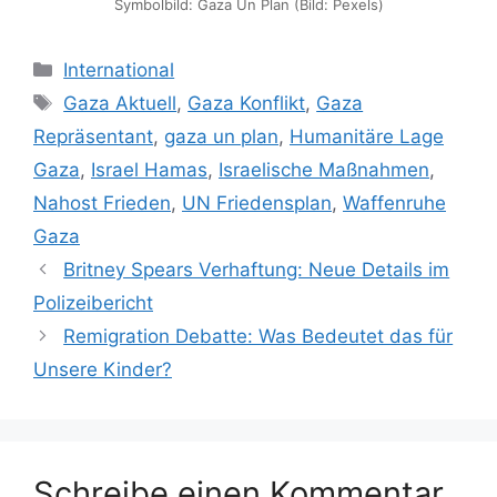
Symbolbild: Gaza Un Plan (Bild: Pexels)
Kategorien
International
Schlagwörter
Gaza Aktuell
,
Gaza Konflikt
,
Gaza
Repräsentant
,
gaza un plan
,
Humanitäre Lage
Gaza
,
Israel Hamas
,
Israelische Maßnahmen
,
Nahost Frieden
,
UN Friedensplan
,
Waffenruhe
Gaza
Britney Spears Verhaftung: Neue Details im
Polizeibericht
Remigration Debatte: Was Bedeutet das für
Unsere Kinder?
Schreibe einen Kommentar