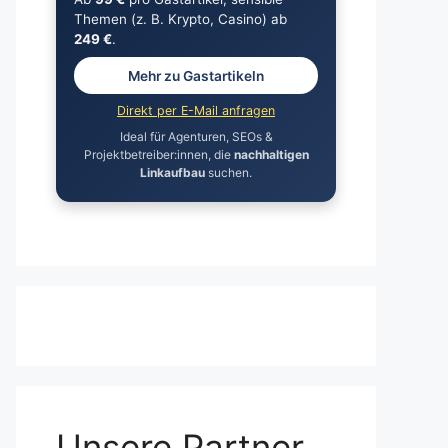
Themen (z. B. Krypto, Casino) ab
249 €
.
Mehr zu Gastartikeln
Direkt per E-Mail anfragen
Ideal für Agenturen, SEOs &
Projektbetreiber:innen, die
nachhaltigen
Linkaufbau
suchen.
Unsere Partner