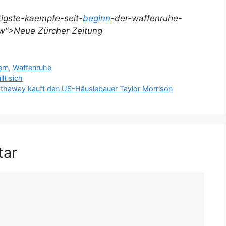
tigste-kaempfe-seit-
beginn
-der-waffenruhe-
low“>Neue Zürcher Zeitung
ern
,
Waffenruhe
lt sich
 Hathaway kauft den US-Häuslebauer Taylor Morrison
tar