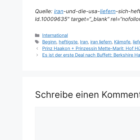
Quelle:
iran
-und-die-usa-
liefern
-sich-hef
ld.10009635″ target=“_blank“ rel=“nofol
Kategorien
International
Schlagwörter
Beginn
,
heftigste
,
Iran
,
iran liefern
,
Kämpfe
,
lief
Prinz Haakon + Prinzessin Mette-Marit: Hof Hül
Es ist der erste Deal nach Buffett: Berkshire
Schreibe einen Kommen
Kommentar