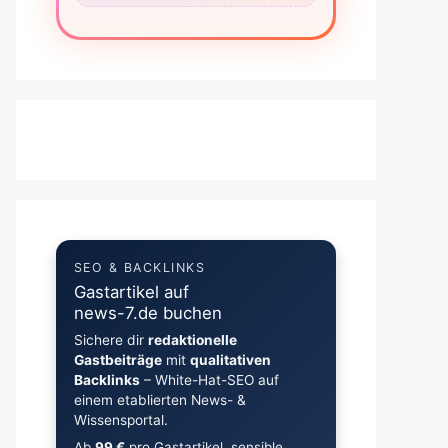
SEO & BACKLINKS
Gastartikel auf
news-7.de buchen
Sichere dir
redaktionelle
Gastbeiträge
mit
qualitativen
Backlinks
– White-Hat-SEO auf
einem etablierten News- &
Wissensportal.
Ab
99 €
pro Gastartikel, sensible