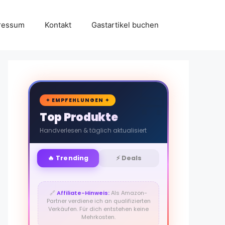
ressum
Kontakt
Gastartikel buchen
🛒
✦ EMPFEHLUNGEN ✦
Top Produkte
Handverlesen & täglich aktualisiert
🔥 Trending
⚡ Deals
🔗
Affiliate-Hinweis:
Als Amazon-
Partner verdiene ich an qualifizierten
Verkäufen. Für dich entstehen keine
Mehrkosten.