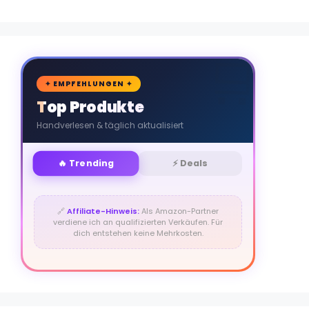
🛒
✦ EMPFEHLUNGEN ✦
Top Produkte
Handverlesen & täglich aktualisiert
🔥 Trending
⚡ Deals
🔗
Affiliate-Hinweis:
Als Amazon-Partner
verdiene ich an qualifizierten Verkäufen. Für
dich entstehen keine Mehrkosten.