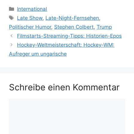
Kategorien
International
Schlagwörter
Late Show
,
Late-Night-Fernsehen
,
Politischer Humor
,
Stephen Colbert
,
Trump
Filmstarts-Streaming-Tipps: Historien-Epos
Hockey-Weltmeisterschaft: Hockey-WM:
Aufreger um ungarische
Schreibe einen Kommentar
Kommentar