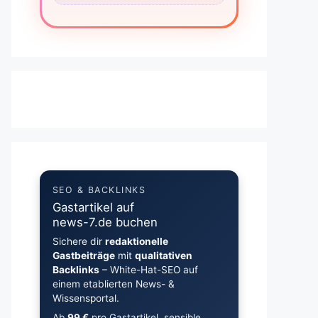
SEO & BACKLINKS
Gastartikel auf
news-7.de buchen
Sichere dir
redaktionelle
Gastbeiträge
mit
qualitativen
Backlinks
– White-Hat-SEO auf
einem etablierten News- &
Wissensportal.
Ab
99 €
pro Gastartikel, sensible