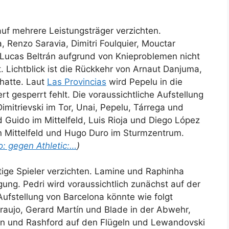
uf mehrere Leistungsträger verzichten.
 Renzo Saravia, Dimitri Foulquier, Mouctar
Lucas Beltrán aufgrund von Knieproblemen nicht
. Lichtblick ist die Rückkehr von Arnaut Danjuma,
hatte. Laut
Las Provincias
wird Pepelu in die
 gesperrt fehlt. Die voraussichtliche Aufstellung
imitrievski im Tor, Unai, Pepelu, Tárrega und
 Guido im Mittelfeld, Luis Rioja und Diego López
en Mittelfeld und Hugo Duro im Sturmzentrum.
o: gegen Athletic:…
)
tige Spieler verzichten. Lamine und Raphinha
gung. Pedri wird voraussichtlich zunächst auf der
Aufstellung von Barcelona könnte wie folgt
Araujo, Gerard Martín und Blade in der Abwehr,
ran und Rashford auf den Flügeln und Lewandovski