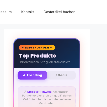
ressum
Kontakt
Gastartikel buchen
🛒
✦ EMPFEHLUNGEN ✦
Top Produkte
Handverlesen & täglich aktualisiert
🔥 Trending
⚡ Deals
🔗
Affiliate-Hinweis:
Als Amazon-
Partner verdiene ich an qualifizierten
Verkäufen. Für dich entstehen keine
Mehrkosten.