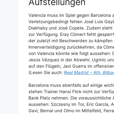
Aufstellungen
Valencia muss im Spiel gegen Barcelona a
Verletzungsbedingt fehlen José Luis Gayà,
Diakhaby und José Copete. Zudem steht 
zur Verfügung. Eray Cömert fehlt gesperrt
der zuletzt mit Beschwerden zu kämpfen 
Innenverteidigung zurückkehren, da Cömert
von Valencia könnte wie folgt aussehen: D
Jesús Vázquez in der Abwehr, Ugrinic und
auf den Flügeln, Javi Guerra im offensiv
(Lesen Sie auch:
Real Madrid – Ath. Bilba
Barcelona muss ebenfalls auf einige wich
stehen Trainer Hansi Flick nicht zur Verfü
Bank Platz nehmen. Die voraussichtliche 
aussehen: Szczesny im Tor, Eric García, 
Gavi, Bernal und Olmo im Mittelfeld, Fer