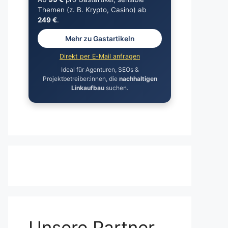
Themen (z. B. Krypto, Casino) ab
249 €
.
Mehr zu Gastartikeln
Direkt per E-Mail anfragen
Ideal für Agenturen, SEOs &
Projektbetreiber:innen, die
nachhaltigen
Linkaufbau
suchen.
Unsere Partner