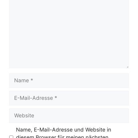
Kommentar
Name
E-
Mail-
Adresse
Website
Name, E-Mail-Adresse und Website in
diesem Browser für meinen nächsten