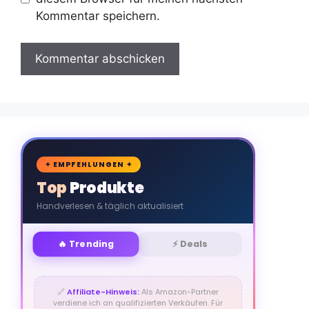
Kommentar speichern.
🛒
✦ EMPFEHLUNGEN ✦
Top Produkte
Handverlesen & täglich aktualisiert
🔥 Trending
⚡ Deals
🔗
Affiliate-Hinweis:
Als Amazon-Partner
verdiene ich an qualifizierten Verkäufen. Für