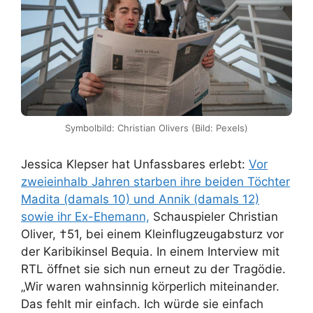
Symbolbild: Christian Olivers (Bild: Pexels)
Jessica Klepser hat Unfassbares erlebt:
Vor
zweieinhalb Jahren starben ihre beiden Töchter
Madita (damals 10) und Annik (damals 12)
sowie ihr Ex-Ehemann,
Schauspieler Christian
Oliver, †51, bei einem Kleinflugzeugabsturz vor
der Karibikinsel Bequia. In einem Interview mit
RTL öffnet sie sich nun erneut zu der Tragödie.
„Wir waren wahnsinnig körperlich miteinander.
Das fehlt mir einfach. Ich würde sie einfach