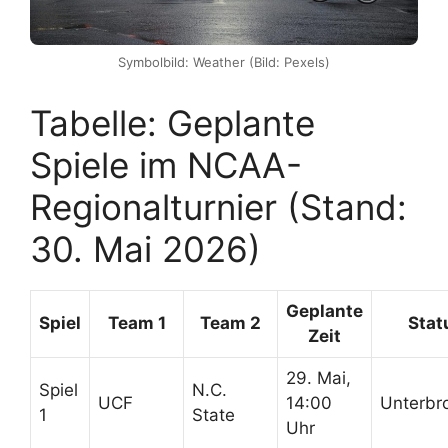
Symbolbild: Weather (Bild: Pexels)
Tabelle: Geplante
Spiele im NCAA-
Regionalturnier (Stand:
30. Mai 2026)
Geplante
Spiel
Team 1
Team 2
Stat
Zeit
29. Mai,
Spiel
N.C.
UCF
14:00
Unterbr
1
State
Uhr