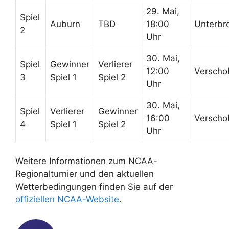
29. Mai,
Spiel
Auburn
TBD
18:00
Unterbr
2
Uhr
30. Mai,
Spiel
Gewinner
Verlierer
12:00
Verscho
3
Spiel 1
Spiel 2
Uhr
30. Mai,
Spiel
Verlierer
Gewinner
16:00
Verscho
4
Spiel 1
Spiel 2
Uhr
Weitere Informationen zum NCAA-
Regionalturnier und den aktuellen
Wetterbedingungen finden Sie auf der
offiziellen NCAA-Website
.