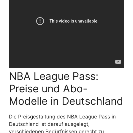
NBA League Pass:
Preise und Abo-
Modelle in Deutschland
Die Preisgestaltung des NBA League Pass in
Deutschland ist darauf ausgelegt,
verschiedenen Bedürfnissen gerecht zu