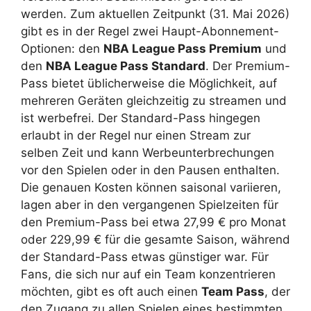
werden. Zum aktuellen Zeitpunkt (
31. Mai 2026
)
gibt es in der Regel zwei Haupt-Abonnement-
Optionen: den
NBA League Pass Premium
und
den
NBA League Pass Standard
. Der Premium-
Pass bietet üblicherweise die Möglichkeit, auf
mehreren Geräten gleichzeitig zu streamen und
ist werbefrei. Der Standard-Pass hingegen
erlaubt in der Regel nur einen Stream zur
selben Zeit und kann Werbeunterbrechungen
vor den Spielen oder in den Pausen enthalten.
Die genauen Kosten können saisonal variieren,
lagen aber in den vergangenen Spielzeiten für
den Premium-Pass bei etwa 27,99 € pro Monat
oder 229,99 € für die gesamte Saison, während
der Standard-Pass etwas günstiger war. Für
Fans, die sich nur auf ein Team konzentrieren
möchten, gibt es oft auch einen
Team Pass
, der
den Zugang zu allen Spielen eines bestimmten