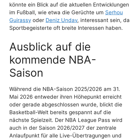
könnte ein Blick auf die aktuellen Entwicklungen
im Fußball, wie etwa die Gerüchte um
Serhou
Guirassy
oder
Deniz Undav
, interessant sein, da
Sportbegeisterte oft breite Interessen haben.
Ausblick auf die
kommende NBA-
Saison
Während die NBA-Saison 2025/2026 am
31.
Mai 2026
entweder ihren Höhepunkt erreicht
oder gerade abgeschlossen wurde, blickt die
Basketball-Welt bereits gespannt auf die
nächste Spielzeit. Der NBA League Pass wird
auch in der Saison 2026/2027 der zentrale
Anlaufpunkt für alle Live-Übertragungen und