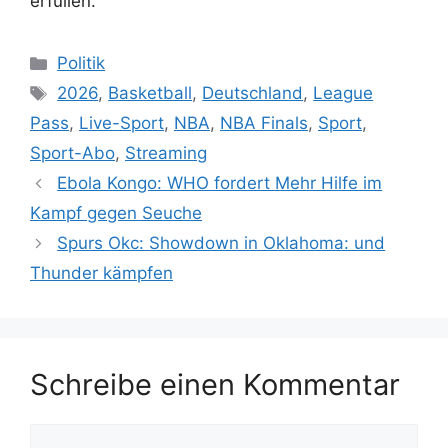
erfüllen.
Kategorien
Politik
Schlagwörter
2026
,
Basketball
,
Deutschland
,
League
Pass
,
Live-Sport
,
NBA
,
NBA Finals
,
Sport
,
Sport-Abo
,
Streaming
Ebola Kongo: WHO fordert Mehr Hilfe im
Kampf gegen Seuche
Spurs Okc: Showdown in Oklahoma: und
Thunder kämpfen
Schreibe einen Kommentar
Kommentar