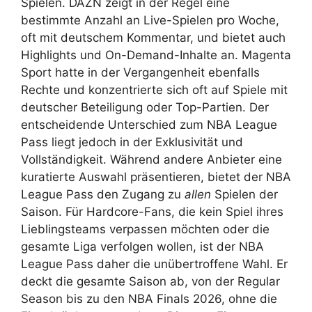
Spielen. DAZN zeigt in der Regel eine
bestimmte Anzahl an Live-Spielen pro Woche,
oft mit deutschem Kommentar, und bietet auch
Highlights und On-Demand-Inhalte an. Magenta
Sport hatte in der Vergangenheit ebenfalls
Rechte und konzentrierte sich oft auf Spiele mit
deutscher Beteiligung oder Top-Partien. Der
entscheidende Unterschied zum NBA League
Pass liegt jedoch in der Exklusivität und
Vollständigkeit. Während andere Anbieter eine
kuratierte Auswahl präsentieren, bietet der NBA
League Pass den Zugang zu
allen
Spielen der
Saison. Für Hardcore-Fans, die kein Spiel ihres
Lieblingsteams verpassen möchten oder die
gesamte Liga verfolgen wollen, ist der NBA
League Pass daher die unübertroffene Wahl. Er
deckt die gesamte Saison ab, von der Regular
Season bis zu den NBA Finals 2026, ohne die