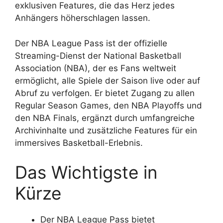
exklusiven Features, die das Herz jedes
Anhängers höherschlagen lassen.
Der NBA League Pass ist der offizielle
Streaming-Dienst der National Basketball
Association (NBA), der es Fans weltweit
ermöglicht, alle Spiele der Saison live oder auf
Abruf zu verfolgen. Er bietet Zugang zu allen
Regular Season Games, den NBA Playoffs und
den NBA Finals, ergänzt durch umfangreiche
Archivinhalte und zusätzliche Features für ein
immersives Basketball-Erlebnis.
Das Wichtigste in
Kürze
Der NBA League Pass bietet