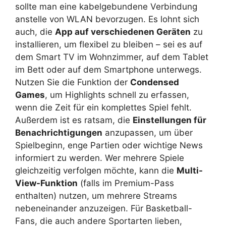
sollte man eine kabelgebundene Verbindung
anstelle von WLAN bevorzugen. Es lohnt sich
auch, die
App auf verschiedenen Geräten
zu
installieren, um flexibel zu bleiben – sei es auf
dem Smart TV im Wohnzimmer, auf dem Tablet
im Bett oder auf dem Smartphone unterwegs.
Nutzen Sie die Funktion der
Condensed
Games
, um Highlights schnell zu erfassen,
wenn die Zeit für ein komplettes Spiel fehlt.
Außerdem ist es ratsam, die
Einstellungen für
Benachrichtigungen
anzupassen, um über
Spielbeginn, enge Partien oder wichtige News
informiert zu werden. Wer mehrere Spiele
gleichzeitig verfolgen möchte, kann die
Multi-
View-Funktion
(falls im Premium-Pass
enthalten) nutzen, um mehrere Streams
nebeneinander anzuzeigen. Für Basketball-
Fans, die auch andere Sportarten lieben,