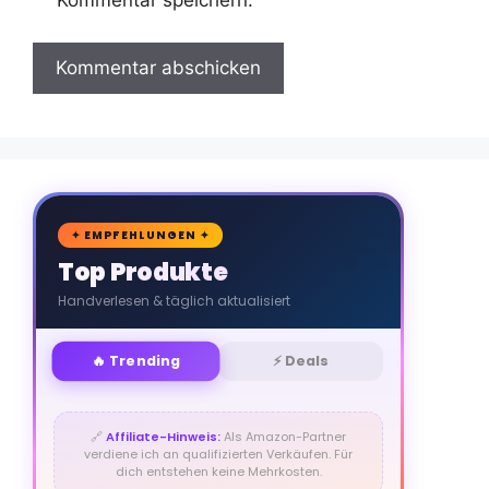
Kommentar speichern.
🛒
✦ EMPFEHLUNGEN ✦
Top Produkte
Handverlesen & täglich aktualisiert
🔥 Trending
⚡ Deals
🔗
Affiliate-Hinweis:
Als Amazon-Partner
verdiene ich an qualifizierten Verkäufen. Für
dich entstehen keine Mehrkosten.