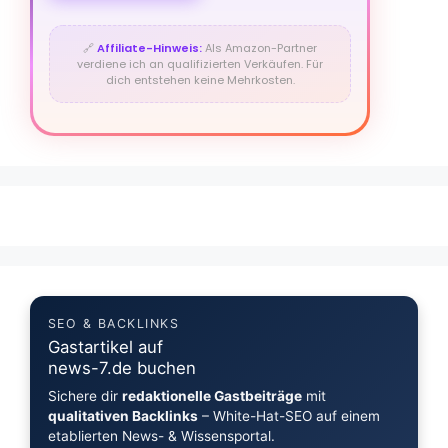
🔗
Affiliate-Hinweis:
Als Amazon-Partner
verdiene ich an qualifizierten Verkäufen. Für
dich entstehen keine Mehrkosten.
SEO & BACKLINKS
Gastartikel auf
news-7.de buchen
Sichere dir
redaktionelle Gastbeiträge
mit
qualitativen Backlinks
– White-Hat-SEO auf einem
etablierten News- & Wissensportal.