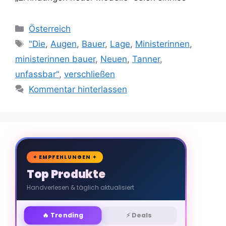
Kategorien
Österreich
Schlagwörter
"Die
,
Augen
,
Bauer
,
Lage
,
Ministerinnen
,
ministerinnen bauer
,
Neuen
,
Tanner
,
unfassbar"
,
verschließen
Kommentar hinterlassen
🛒
✦ EMPFEHLUNGEN ✦
Top Produkte
Handverlesen & täglich aktualisiert
🔥 Trending
⚡ Deals