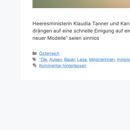
Heeresministerin Klaudia Tanner und Kan
drängen auf eine schnelle Einigung auf ei
neuer Modelle“ seien sinnlos
Kategorien
Österreich
Schlagwörter
"Die
,
Augen
,
Bauer
,
Lage
,
Ministerinnen
,
minist
Kommentar hinterlassen