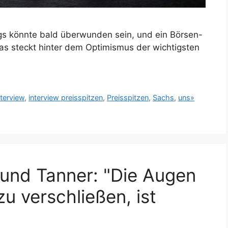
egs könnte bald überwunden sein, und ein Börsen-
Das steckt hinter dem Optimismus der wichtigsten
nterview
,
interview preisspitzen
,
Preisspitzen
,
Sachs
,
uns»
 und Tanner: "Die Augen
u verschließen, ist