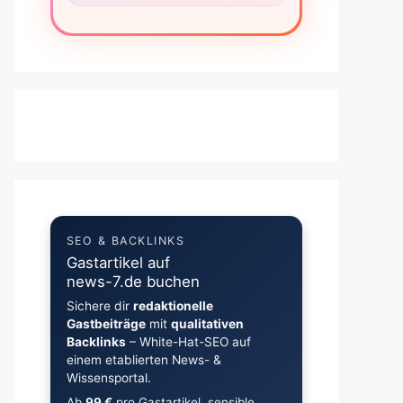
SEO & BACKLINKS
Gastartikel auf
news-7.de buchen
Sichere dir
redaktionelle
Gastbeiträge
mit
qualitativen
Backlinks
– White-Hat-SEO auf
einem etablierten News- &
Wissensportal.
Ab
99 €
pro Gastartikel, sensible