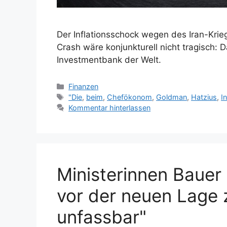
Der Inflationsschock wegen des Iran-Kri
Crash wäre konjunkturell nicht tragisch: 
Investmentbank der Welt.
Kategorien
Finanzen
Schlagwörter
"Die
,
beim
,
Chefökonom
,
Goldman
,
Hatzius
,
I
Kommentar hinterlassen
Ministerinnen Bauer
vor der neuen Lage z
unfassbar"