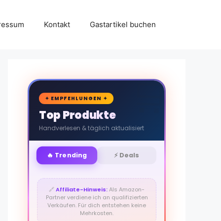
ressum
Kontakt
Gastartikel buchen
🛒
✦ EMPFEHLUNGEN ✦
Top Produkte
Handverlesen & täglich aktualisiert
🔥 Trending
⚡ Deals
🔗
Affiliate-Hinweis:
Als Amazon-
Partner verdiene ich an qualifizierten
Verkäufen. Für dich entstehen keine
Mehrkosten.