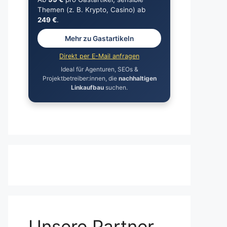
Themen (z. B. Krypto, Casino) ab
249 €
.
Mehr zu Gastartikeln
Direkt per E-Mail anfragen
Ideal für Agenturen, SEOs &
Projektbetreiber:innen, die
nachhaltigen
Linkaufbau
suchen.
Unsere Partner