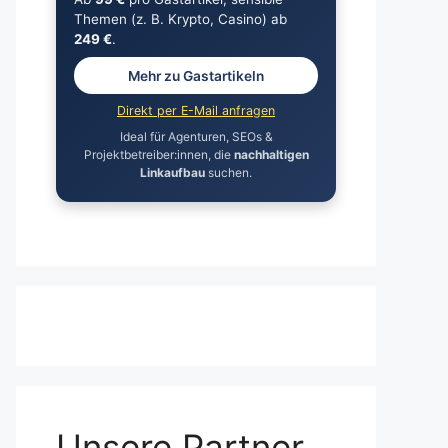
Themen (z. B. Krypto, Casino) ab
249 €
.
Mehr zu Gastartikeln
Direkt per E-Mail anfragen
Ideal für Agenturen, SEOs &
Projektbetreiber:innen, die
nachhaltigen
Linkaufbau
suchen.
Unsere Partner