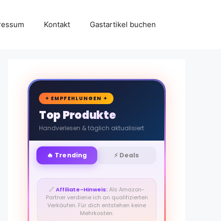
ressum
Kontakt
Gastartikel buchen
🛒
✦ EMPFEHLUNGEN ✦
Top Produkte
Handverlesen & täglich aktualisiert
🔥 Trending
⚡ Deals
🔗
Affiliate-Hinweis:
Als Amazon-
Partner verdiene ich an qualifizierten
Verkäufen. Für dich entstehen keine
Mehrkosten.