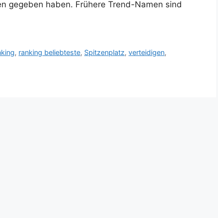
en gegeben haben. Frühere Trend-Namen sind
king
,
ranking beliebteste
,
Spitzenplatz
,
verteidigen
,