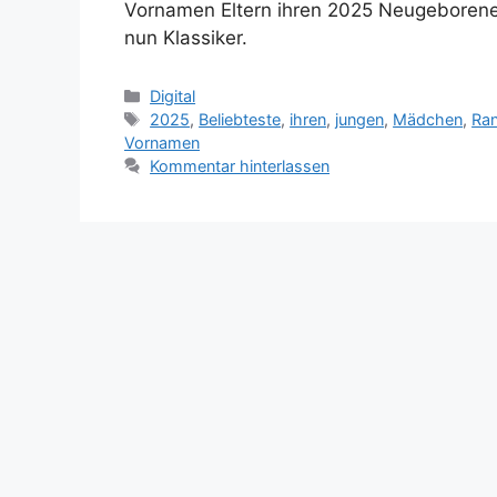
Vornamen Eltern ihren 2025 Neugeboren
nun Klassiker.
Kategorien
Digital
Schlagwörter
2025
,
Beliebteste
,
ihren
,
jungen
,
Mädchen
,
Ran
Vornamen
Kommentar hinterlassen