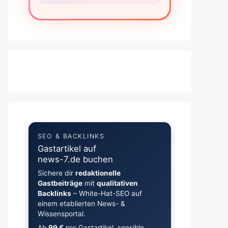
SEO & BACKLINKS
Gastartikel auf
news-7.de buchen
Sichere dir
redaktionelle
Gastbeiträge
mit
qualitativen
Backlinks
– White-Hat-SEO auf
einem etablierten News- &
Wissensportal.
Ab
99 €
pro Gastartikel, sensible