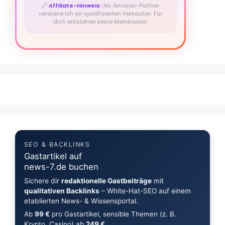
🔗
Affiliate-Hinweis:
Als Amazon-Partner
verdiene ich an qualifizierten Verkäufen. Für
dich entstehen keine Mehrkosten.
SEO & BACKLINKS
Gastartikel auf
news-7.de buchen
Sichere dir
redaktionelle Gastbeiträge
mit
qualitativen Backlinks
– White-Hat-SEO auf einem
etablierten News- & Wissensportal.
Ab
99 €
pro Gastartikel, sensible Themen (z. B.
Krypto, Casino) ab
249 €
.