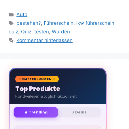
Kategorien
Auto
Schlagwörter
bestehen?
,
Führerschein
,
lkw führerschein
quiz
,
Quiz
,
testen
,
Würden
Kommentar hinterlassen
🛒
✦ EMPFEHLUNGEN ✦
Top Produkte
Handverlesen & täglich aktualisiert
🔥 Trending
⚡ Deals