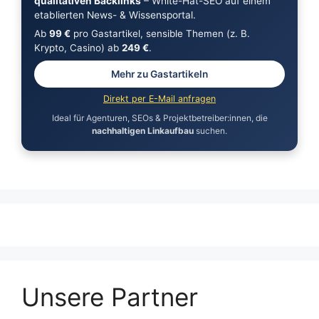
qualitativen Backlinks
– White-Hat-SEO auf einem
etablierten News- & Wissensportal.
Ab
99 €
pro Gastartikel, sensible Themen (z. B.
Krypto, Casino) ab
249 €
.
Mehr zu Gastartikeln
Direkt per E-Mail anfragen
Ideal für Agenturen, SEOs & Projektbetreiber:innen, die
nachhaltigen Linkaufbau
suchen.
Unsere Partner