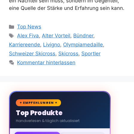
ein Nachteil sein muss, sondern im Gegenteil,
eine Quelle der Stärke und Erfahrung sein kann.
Kategorien
Top News
Schlagwörter
Alex Fiva
,
Alter Vorteil
,
Bündner
,
Karriereende
,
Livigno
,
Olympiamedaille
,
Schweizer Skicross
,
Skicross
,
Sportler
Kommentar hinterlassen
🛒
✦ EMPFEHLUNGEN ✦
Top Produkte
Handverlesen & täglich aktualisiert