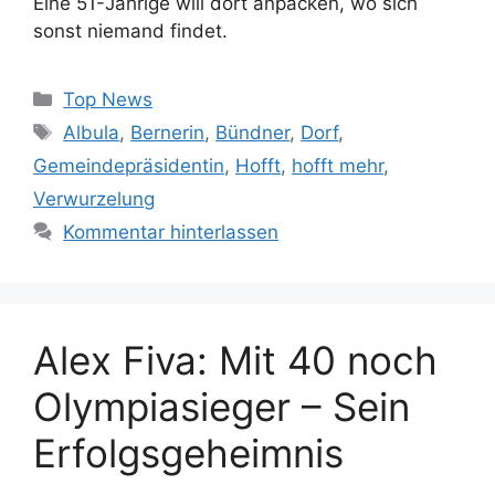
Eine 51-Jährige will dort anpacken, wo sich
sonst niemand findet.
Kategorien
Top News
Schlagwörter
Albula
,
Bernerin
,
Bündner
,
Dorf
,
Gemeindepräsidentin
,
Hofft
,
hofft mehr
,
Verwurzelung
Kommentar hinterlassen
Alex Fiva: Mit 40 noch
Olympiasieger – Sein
Erfolgsgeheimnis