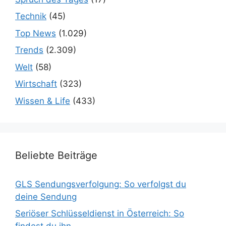
Technik
(45)
Top News
(1.029)
Trends
(2.309)
Welt
(58)
Wirtschaft
(323)
Wissen & Life
(433)
Beliebte Beiträge
GLS Sendungsverfolgung: So verfolgst du
deine Sendung
Seriöser Schlüsseldienst in Österreich: So