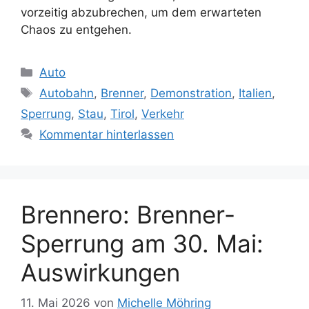
vorzeitig abzubrechen, um dem erwarteten
Chaos zu entgehen.
Kategorien
Auto
Schlagwörter
Autobahn
,
Brenner
,
Demonstration
,
Italien
,
Sperrung
,
Stau
,
Tirol
,
Verkehr
Kommentar hinterlassen
Brennero: Brenner-
Sperrung am 30. Mai:
Auswirkungen
11. Mai 2026
von
Michelle Möhring