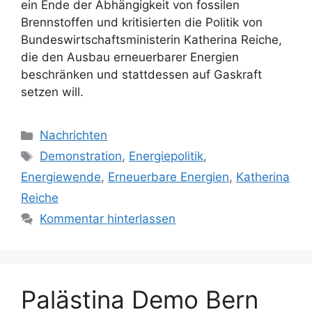
ein Ende der Abhängigkeit von fossilen
Brennstoffen und kritisierten die Politik von
Bundeswirtschaftsministerin Katherina Reiche,
die den Ausbau erneuerbarer Energien
beschränken und stattdessen auf Gaskraft
setzen will.
Kategorien
Nachrichten
Schlagwörter
Demonstration
,
Energiepolitik
,
Energiewende
,
Erneuerbare Energien
,
Katherina
Reiche
Kommentar hinterlassen
Palästina Demo Bern