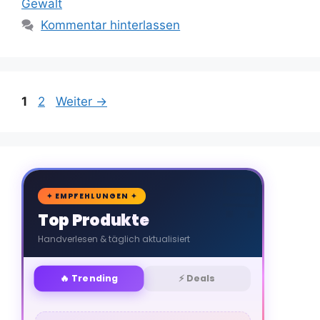
Gewalt
Kommentar hinterlassen
Seite
Seite
1
2
Weiter
→
🛒
✦ EMPFEHLUNGEN ✦
Top Produkte
Handverlesen & täglich aktualisiert
🔥 Trending
⚡ Deals