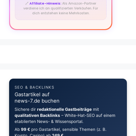
🔗
Affiliate-Hinweis:
Als Amazon-Partner
verdiene ich an qualifizierten Verkäufen. Für
dich entstehen keine Mehrkosten.
SEO & BACKLINKS
Gastartikel auf
news-7.de buchen
Sichere dir
redaktionelle Gastbeiträge
mit
qualitativen Backlinks
– White-Hat-SEO auf einem
etablierten News- & Wissensportal.
Ab
99 €
pro Gastartikel, sensible Themen (z. B.
Krypto, Casino) ab
249 €
.