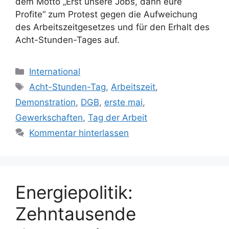
dem Motto „Erst unsere Jobs, dann eure
Profite“ zum Protest gegen die Aufweichung
des Arbeitszeitgesetzes und für den Erhalt des
Acht-Stunden-Tages auf.
Kategorien
International
Schlagwörter
Acht-Stunden-Tag
,
Arbeitszeit
,
Demonstration
,
DGB
,
erste mai
,
Gewerkschaften
,
Tag der Arbeit
Kommentar hinterlassen
Energiepolitik:
Zehntausende