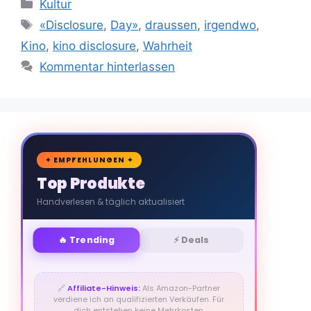
Kategorien
Kultur
Schlagwörter
«Disclosure
,
Day»
,
draussen
,
irgendwo
,
Kino
,
kino disclosure
,
Wahrheit
Kommentar hinterlassen
🛒
✦ EMPFEHLUNGEN ✦
Top Produkte
Handverlesen & täglich aktualisiert
🔥 Trending
⚡ Deals
🔗
Affiliate-Hinweis:
Als Amazon-Partner
verdiene ich an qualifizierten Verkäufen. Für
dich entstehen keine Mehrkosten.