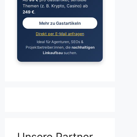
Themen (z. B. Krypto, Casino) ab
249 €
.
Mehr zu Gastartikeln
Direkt per E-Mail anfragen
Ideal für Agenturen, SEOs &
Projektbetreiber:innen, die
nachhaltigen
Linkaufbau
suchen.
Unsere Partner