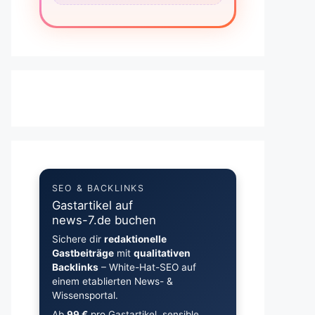
SEO & BACKLINKS
Gastartikel auf
news-7.de buchen
Sichere dir
redaktionelle
Gastbeiträge
mit
qualitativen
Backlinks
– White-Hat-SEO auf
einem etablierten News- &
Wissensportal.
Ab
99 €
pro Gastartikel, sensible