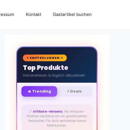
ressum
Kontakt
Gastartikel buchen
🛒
✦ EMPFEHLUNGEN ✦
Top Produkte
Handverlesen & täglich aktualisiert
🔥 Trending
⚡ Deals
🔗
Affiliate-Hinweis:
Als Amazon-
Partner verdiene ich an qualifizierten
Verkäufen. Für dich entstehen keine
Mehrkosten.