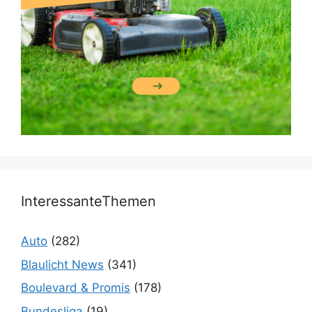
InteressanteThemen
Auto
(282)
Blaulicht News
(341)
Boulevard & Promis
(178)
Bundesliga
(19)