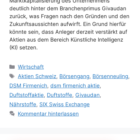
Marktkapitalisierung des Unternehmens
deutlich hinter dem Branchenprimus Givaudan
zurück, was Fragen nach den Gründen und den
Zukunftsaussichten aufwirft. Ein Grund hierfür
könnte sein, dass Anleger derzeit verstärkt auf
Aktien aus dem Bereich Künstliche Intelligenz
(KI) setzen.
Kategorien
Wirtschaft
Schlagwörter
Aktien Schweiz
,
Börsengang
,
Börsenneuling
,
DSM Firmenich
,
dsm firmenich aktie
,
Duftstoffaktie
,
Duftstoffe
,
Givaudan
,
Nährstoffe
,
SIX Swiss Exchange
Kommentar hinterlassen