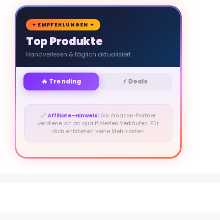
🛒
✦ EMPFEHLUNGEN ✦
Top Produkte
Handverlesen & täglich aktualisiert
🔥 Trending
⚡ Deals
🔗
Affiliate-Hinweis:
Als Amazon-Partner
verdiene ich an qualifizierten Verkäufen. Für
dich entstehen keine Mehrkosten.