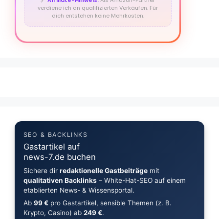
🔗
Affiliate-Hinweis:
Als Amazon-Partner
verdiene ich an qualifizierten Verkäufen. Für
dich entstehen keine Mehrkosten.
SEO & BACKLINKS
Gastartikel auf
news-7.de buchen
Sichere dir
redaktionelle Gastbeiträge
mit
qualitativen Backlinks
– White-Hat-SEO auf einem
etablierten News- & Wissensportal.
Ab
99 €
pro Gastartikel, sensible Themen (z. B.
Krypto, Casino) ab
249 €
.