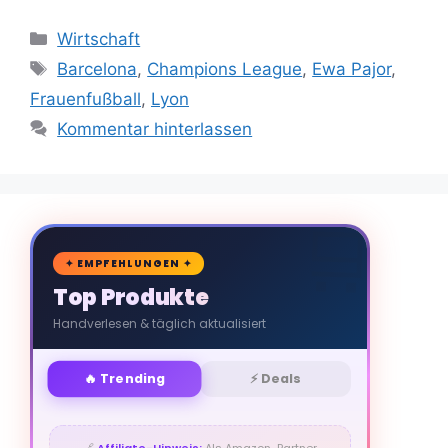
Kategorien
Wirtschaft
Schlagwörter
Barcelona
,
Champions League
,
Ewa Pajor
,
Frauenfußball
,
Lyon
Kommentar hinterlassen
🛒
✦ EMPFEHLUNGEN ✦
Top Produkte
Handverlesen & täglich aktualisiert
🔥 Trending
⚡ Deals