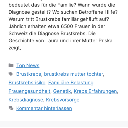
bedeutet das für die Familie? Wann wurde die
Diagnose gestellt? Wo suchen Betroffene Hilfe?
Warum tritt Brustkrebs familiär gehäuft auf?
Jährlich erhalten etwa 6500 Frauen in der
Schweiz die Diagnose Brustkrebs. Die
Geschichte von Laura und ihrer Mutter Priska
zeigt,
Kategorien
Top News
Schlagwörter
Brustkrebs
,
brustkrebs mutter tochter
,
Brustkrebsrisiko
,
Familiäre Belastung
,
Frauengesundheit
,
Genetik
,
Krebs Erfahrungen
,
Krebsdiagnose
,
Krebsvorsorge
Kommentar hinterlassen