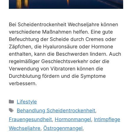
Bei Scheidentrockenheit Wechseljahre können
verschiedene Maßnahmen helfen. Eine gute
Befeuchtung der Scheide durch Cremes oder
Zäpfchen, die Hyaluronsäure oder Hormone
enthalten, kann die Beschwerden lindern. Auch
regelmäßiger Geschlechtsverkehr oder die
Verwendung von Vibratoren können die
Durchblutung fördern und die Symptome
verbessern.
Kategorien
Lifestyle
Schlagwörter
Behandlung Scheidentrockenheit
,
Frauengesundheit
,
Hormonmangel
,
Intimpflege
Wechseljahre
,
Östrogenmangel
,