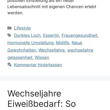
positiven Einstellung als ein neuer
Lebensabschnitt mit eigenen Chancen erlebt
werden.
Kategorien
Lifestyle
Schlagwörter
Dunkles Loch
,
Expertin
,
Frauengesundheit
,
Hormonelle Umstellung
,
Midlife
,
Neue
Gewohnheiten
,
Wechseljahre
,
wechseljahre
gelassenheit
,
Wissen
Kommentar hinterlassen
Wechseljahre
Eiweißbedarf: So