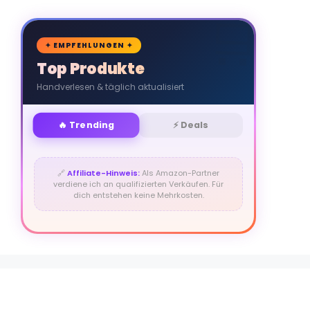
🛒
✦ EMPFEHLUNGEN ✦
Top Produkte
Handverlesen & täglich aktualisiert
🔥 Trending
⚡ Deals
🔗
Affiliate-Hinweis:
Als Amazon-Partner
verdiene ich an qualifizierten Verkäufen. Für
dich entstehen keine Mehrkosten.