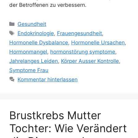
der Betroffenen zu verbessern.
Kategorien
Gesundheit
Schlagwörter
Endokrinologie
,
Frauengesundheit
,
Hormonelle Dysbalance
,
Hormonelle Ursachen
,
Hormonmangel
,
hormonstörung symptome
,
Jahrelanges Leiden
,
Körper Ausser Kontrolle
,
Symptome Frau
Kommentar hinterlassen
Brustkrebs Mutter
Tochter: Wie Verändert