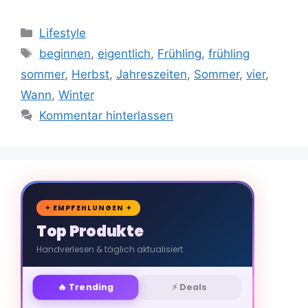
Kategorien
Lifestyle
Schlagwörter
beginnen
,
eigentlich
,
Frühling
,
frühling
sommer
,
Herbst
,
Jahreszeiten
,
Sommer
,
vier
,
Wann
,
Winter
Kommentar hinterlassen
🛒
✦ EMPFEHLUNGEN ✦
Top Produkte
Handverlesen & täglich aktualisiert
🔥 Trending
⚡ Deals