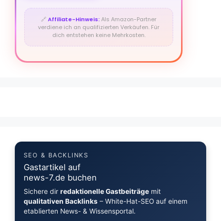
🔗
Affiliate-Hinweis:
Als Amazon-Partner
verdiene ich an qualifizierten Verkäufen. Für
dich entstehen keine Mehrkosten.
SEO & BACKLINKS
Gastartikel auf
news-7.de buchen
Sichere dir
redaktionelle Gastbeiträge
mit
qualitativen Backlinks
– White-Hat-SEO auf einem
etablierten News- & Wissensportal.