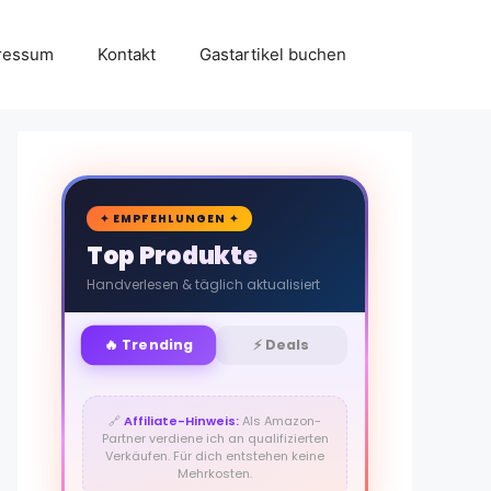
ressum
Kontakt
Gastartikel buchen
🛒
✦ EMPFEHLUNGEN ✦
Top Produkte
Handverlesen & täglich aktualisiert
🔥 Trending
⚡ Deals
🔗
Affiliate-Hinweis:
Als Amazon-
Partner verdiene ich an qualifizierten
Verkäufen. Für dich entstehen keine
Mehrkosten.