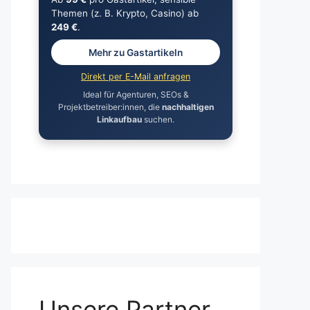
Themen (z. B. Krypto, Casino) ab
249 €
.
Mehr zu Gastartikeln
Direkt per E-Mail anfragen
Ideal für Agenturen, SEOs &
Projektbetreiber:innen, die
nachhaltigen
Linkaufbau
suchen.
Unsere Partner