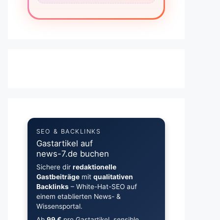
SEO & BACKLINKS
Gastartikel auf
news-7.de buchen
Sichere dir
redaktionelle
Gastbeiträge
mit
qualitativen
Backlinks
– White-Hat-SEO auf
einem etablierten News- &
Wissensportal.
Ab
99 €
pro Gastartikel, sensible