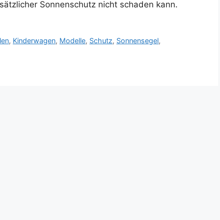
zusätzlicher Sonnenschutz nicht schaden kann.
len
,
Kinderwagen
,
Modelle
,
Schutz
,
Sonnensegel
,