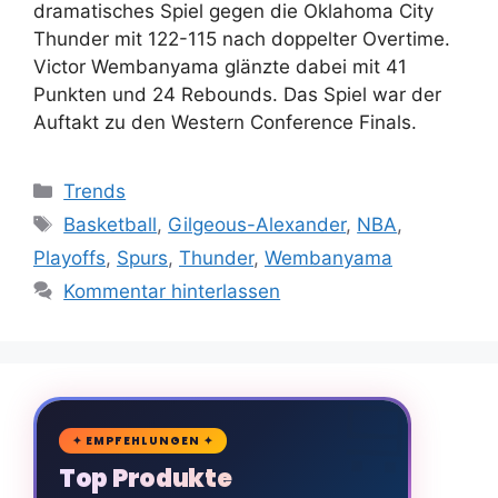
dramatisches Spiel gegen die Oklahoma City
Thunder mit 122-115 nach doppelter Overtime.
Victor Wembanyama glänzte dabei mit 41
Punkten und 24 Rebounds. Das Spiel war der
Auftakt zu den Western Conference Finals.
Kategorien
Trends
Schlagwörter
Basketball
,
Gilgeous-Alexander
,
NBA
,
Playoffs
,
Spurs
,
Thunder
,
Wembanyama
Kommentar hinterlassen
🛒
✦ EMPFEHLUNGEN ✦
Top Produkte