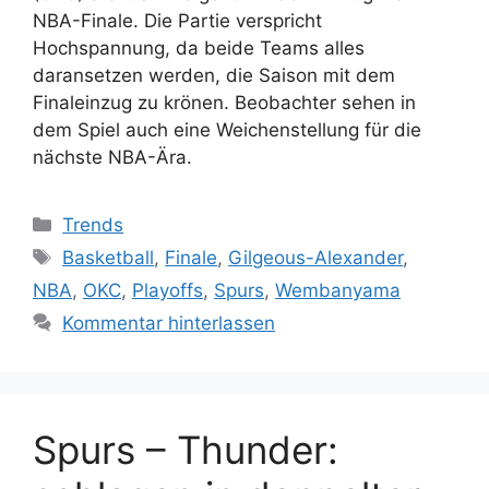
NBA-Finale. Die Partie verspricht
Hochspannung, da beide Teams alles
daransetzen werden, die Saison mit dem
Finaleinzug zu krönen. Beobachter sehen in
dem Spiel auch eine Weichenstellung für die
nächste NBA-Ära.
Kategorien
Trends
Schlagwörter
Basketball
,
Finale
,
Gilgeous-Alexander
,
NBA
,
OKC
,
Playoffs
,
Spurs
,
Wembanyama
Kommentar hinterlassen
Spurs – Thunder: