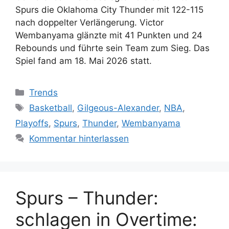
Spurs die Oklahoma City Thunder mit 122-115
nach doppelter Verlängerung. Victor
Wembanyama glänzte mit 41 Punkten und 24
Rebounds und führte sein Team zum Sieg. Das
Spiel fand am 18. Mai 2026 statt.
Kategorien
Trends
Schlagwörter
Basketball
,
Gilgeous-Alexander
,
NBA
,
Playoffs
,
Spurs
,
Thunder
,
Wembanyama
Kommentar hinterlassen
Spurs – Thunder:
schlagen in Overtime: