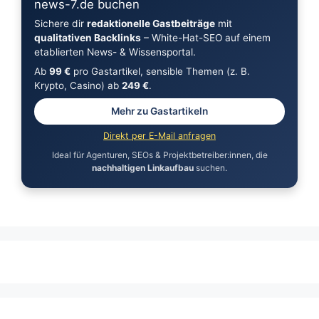
news-7.de buchen
Sichere dir
redaktionelle Gastbeiträge
mit
qualitativen Backlinks
– White-Hat-SEO auf einem
etablierten News- & Wissensportal.
Ab
99 €
pro Gastartikel, sensible Themen (z. B.
Krypto, Casino) ab
249 €
.
Mehr zu Gastartikeln
Direkt per E-Mail anfragen
Ideal für Agenturen, SEOs & Projektbetreiber:innen, die
nachhaltigen Linkaufbau
suchen.