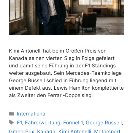
Kimi Antonelli hat beim Großen Preis von
Kanada seinen vierten Sieg in Folge gefeiert
und damit seine Führung in der F1 Standings
weiter ausgebaut. Sein Mercedes-Teamkollege
George Russell schied in Führung liegend mit
einem Defekt aus. Lewis Hamilton komplettierte
als Zweiter den Ferrari-Doppelsieg.
Kategorien
International
Schlagwörter
F1
,
Fahrerwertung
,
Formel 1
,
George Russell
,
Grand Prix
,
Kanada
,
Kimi Antonelli
,
Motorsport