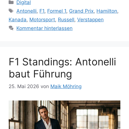
Kategorien
Digital
Schlagwörter
Antonelli
,
F1
,
Formel 1
,
Grand Prix
,
Hamilton
,
Kanada
,
Motorsport
,
Russell
,
Verstappen
Kommentar hinterlassen
F1 Standings: Antonelli
baut Führung
25. Mai 2026
von
Maik Möhring