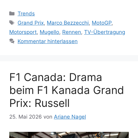
Kategorien
Trends
Schlagwörter
Grand Prix
,
Marco Bezzecchi
,
MotoGP
,
Motorsport
,
Mugello
,
Rennen
,
TV-Übertragung
Kommentar hinterlassen
F1 Canada: Drama
beim F1 Kanada Grand
Prix: Russell
25. Mai 2026
von
Ariane Nagel