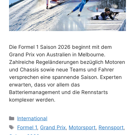
Die Formel 1 Saison 2026 beginnt mit dem
Grand Prix von Australien in Melbourne.
Zahlreiche Regeländerungen bezüglich Motoren
und Chassis sowie neue Teams und Fahrer
versprechen eine spannende Saison. Experten
erwarten, dass vor allem das
Batteriemanagement und die Rennstarts
komplexer werden.
Kategorien
International
Schlagwörter
Formel 1
,
Grand Prix
,
Motorsport
,
Rennsport
,