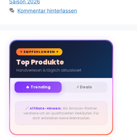
Saison 2026
Kommentar hinterlassen
🛒
✦ EMPFEHLUNGEN ✦
Top Produkte
Handverlesen & täglich aktualisiert
🔥 Trending
⚡ Deals
🔗
Affiliate-Hinweis:
Als Amazon-Partner
verdiene ich an qualifizierten Verkäufen. Für
dich entstehen keine Mehrkosten.