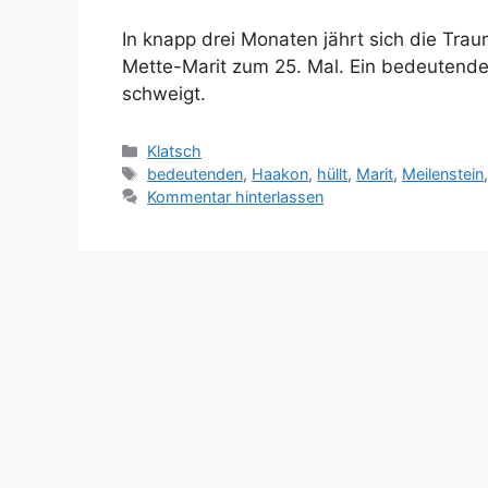
In knapp drei Monaten jährt sich die Tra
Mette-Marit zum 25. Mal. Ein bedeutender
schweigt.
Kategorien
Klatsch
Schlagwörter
bedeutenden
,
Haakon
,
hüllt
,
Marit
,
Meilenstein
Kommentar hinterlassen