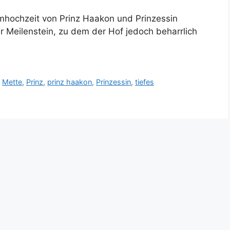
umhochzeit von Prinz Haakon und Prinzessin
 Meilenstein, zu dem der Hof jedoch beharrlich
,
Mette
,
Prinz
,
prinz haakon
,
Prinzessin
,
tiefes