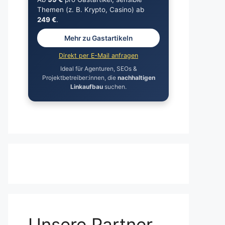
Themen (z. B. Krypto, Casino) ab
249 €
.
Mehr zu Gastartikeln
Direkt per E-Mail anfragen
Ideal für Agenturen, SEOs &
Projektbetreiber:innen, die
nachhaltigen
Linkaufbau
suchen.
Unsere Partner