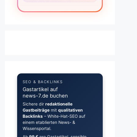
SEO & BACKLINKS
Gastartikel auf
news-7.de buchen
Sichere dir
redaktionelle
Gastbeiträge
mit
qualitativen
Backlinks
– White-Hat-SEO auf
einem etablierten News- &
Wissensportal.
Ab
99 €
pro Gastartikel, sensible