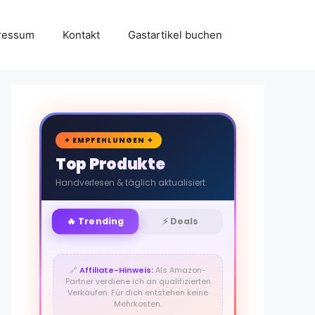
ressum
Kontakt
Gastartikel buchen
🛒
✦ EMPFEHLUNGEN ✦
Top Produkte
Handverlesen & täglich aktualisiert
🔥 Trending
⚡ Deals
🔗
Affiliate-Hinweis:
Als Amazon-
Partner verdiene ich an qualifizierten
Verkäufen. Für dich entstehen keine
Mehrkosten.