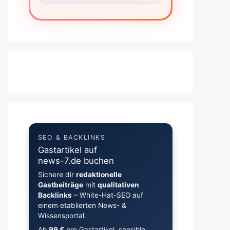
SEO & BACKLINKS
Gastartikel auf
news-7.de buchen
Sichere dir
redaktionelle
Gastbeiträge
mit
qualitativen
Backlinks
– White-Hat-SEO auf
einem etablierten News- &
Wissensportal.
Ab
99 €
pro Gastartikel, sensible