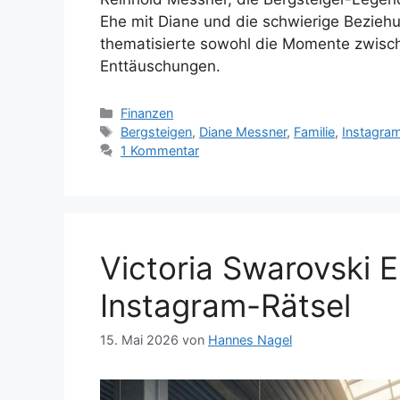
Ehe mit Diane und die schwierige Bezieh
thematisierte sowohl die Momente zwisc
Enttäuschungen.
Kategorien
Finanzen
Schlagwörter
Bergsteigen
,
Diane Messner
,
Familie
,
Instagra
1 Kommentar
Victoria Swarovski 
Instagram-Rätsel
15. Mai 2026
von
Hannes Nagel