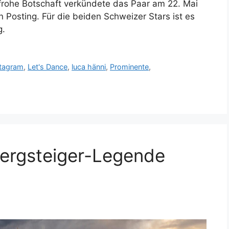
 frohe Botschaft verkündete das Paar am 22. Mai
 Posting. Für die beiden Schweizer Stars ist es
g.
stagram
,
Let's Dance
,
luca hänni
,
Prominente
,
Bergsteiger-Legende