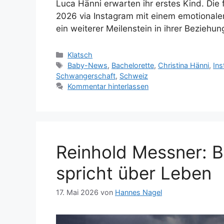
Luca Hänni erwarten ihr erstes Kind. Die
2026 via Instagram mit einem emotionalen
ein weiterer Meilenstein in ihrer Beziehun
Kategorien
Klatsch
Schlagwörter
Baby-News
,
Bachelorette
,
Christina Hänni
,
In
Schwangerschaft
,
Schweiz
Kommentar hinterlassen
Reinhold Messner: 
spricht über Leben
17. Mai 2026
von
Hannes Nagel