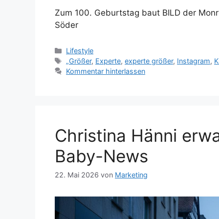
Zum 100. Geburtstag baut BILD der Monro
Söder
Kategorien
Lifestyle
Schlagwörter
„Größer
,
Experte
,
experte größer
,
Instagram
,
K
Kommentar hinterlassen
Christina Hänni erwa
Baby-News
22. Mai 2026
von
Marketing