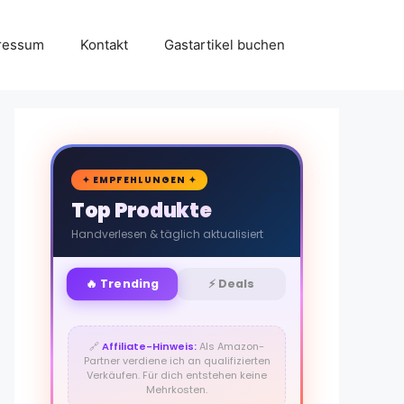
ressum
Kontakt
Gastartikel buchen
🛒
✦ EMPFEHLUNGEN ✦
Top Produkte
Handverlesen & täglich aktualisiert
🔥 Trending
⚡ Deals
🔗
Affiliate-Hinweis:
Als Amazon-
Partner verdiene ich an qualifizierten
Verkäufen. Für dich entstehen keine
Mehrkosten.