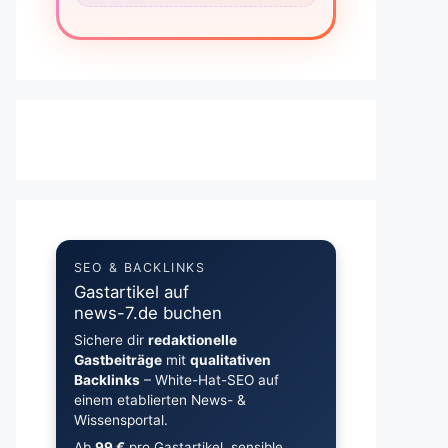
SEO & BACKLINKS
Gastartikel auf
news-7.de buchen
Sichere dir
redaktionelle
Gastbeiträge
mit
qualitativen
Backlinks
– White-Hat-SEO auf
einem etablierten News- &
Wissensportal.
Ab
99 €
pro Gastartikel, sensible