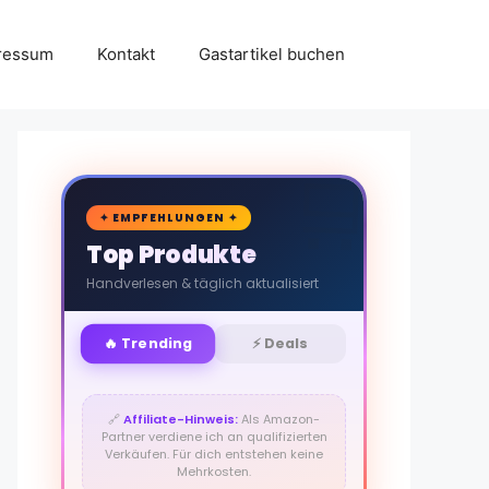
ressum
Kontakt
Gastartikel buchen
🛒
✦ EMPFEHLUNGEN ✦
Top Produkte
Handverlesen & täglich aktualisiert
🔥 Trending
⚡ Deals
🔗
Affiliate-Hinweis:
Als Amazon-
Partner verdiene ich an qualifizierten
Verkäufen. Für dich entstehen keine
Mehrkosten.