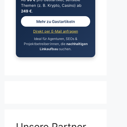
Themen (z. B. Krypto, Casino) ab
249 €
.
Mehr zu Gastartikeln
Direkt per E-Mail anfragen
Ideal für Agenturen, SEOs &
Projektbetreiber:innen, die
nachhaltigen
Linkaufbau
suchen.
Unsere Partner