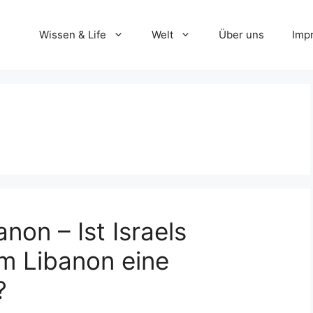
Wissen & Life
Welt
Über uns
Imp
non – Ist Israels
m Libanon eine
?