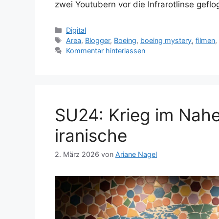
zwei Youtubern vor die Infrarotlinse gefl
Kategorien
Digital
Schlagwörter
Area
,
Blogger
,
Boeing
,
boeing mystery
,
filmen
Kommentar hinterlassen
SU24: Krieg im Nahe
iranische
2. März 2026
von
Ariane Nagel