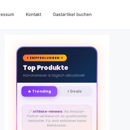
ressum
Kontakt
Gastartikel buchen
🛒
✦ EMPFEHLUNGEN ✦
Top Produkte
Handverlesen & täglich aktualisiert
🔥 Trending
⚡ Deals
🔗
Affiliate-Hinweis:
Als Amazon-
Partner verdiene ich an qualifizierten
Verkäufen. Für dich entstehen keine
Mehrkosten.