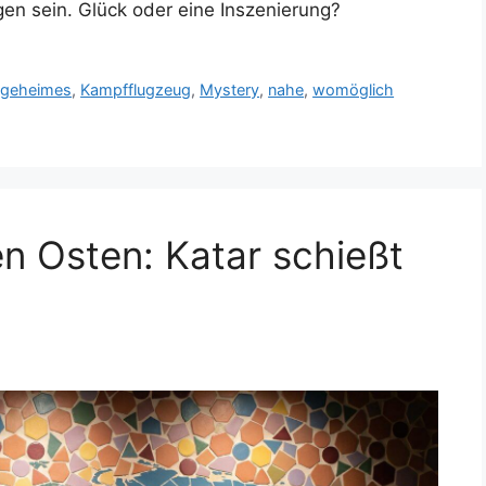
ogen sein. Glück oder eine Inszenierung?
,
geheimes
,
Kampfflugzeug
,
Mystery
,
nahe
,
womöglich
n Osten: Katar schießt