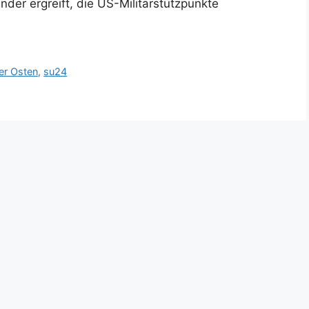
er ergreift, die US-Militärstützpunkte
er Osten
,
su24