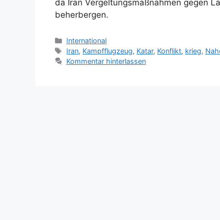
da Iran Vergeltungsmaßnahmen gegen Länd
beherbergen.
Kategorien
International
Schlagwörter
Iran
,
Kampfflugzeug
,
Katar
,
Konflikt
,
krieg
,
Nah
Kommentar hinterlassen