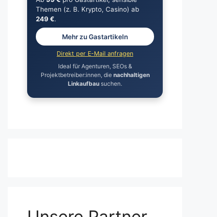
Themen (z. B. Krypto, Casino) ab
249 €
.
Mehr zu Gastartikeln
Direkt per E-Mail anfragen
Ideal für Agenturen, SEOs &
Projektbetreiber:innen, die
nachhaltigen
Linkaufbau
suchen.
Unsere Partner