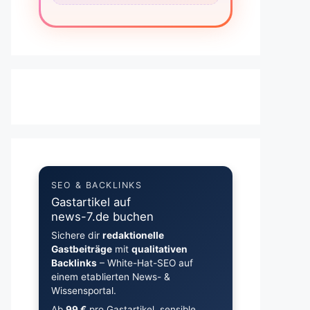
SEO & BACKLINKS
Gastartikel auf
news-7.de buchen
Sichere dir
redaktionelle
Gastbeiträge
mit
qualitativen
Backlinks
– White-Hat-SEO auf
einem etablierten News- &
Wissensportal.
Ab
99 €
pro Gastartikel, sensible