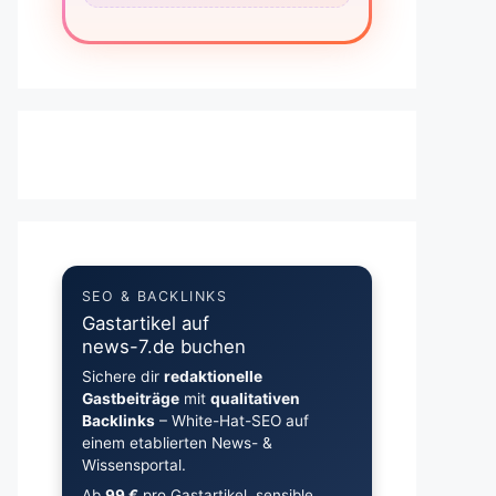
SEO & BACKLINKS
Gastartikel auf
news-7.de buchen
Sichere dir
redaktionelle
Gastbeiträge
mit
qualitativen
Backlinks
– White-Hat-SEO auf
einem etablierten News- &
Wissensportal.
Ab
99 €
pro Gastartikel, sensible