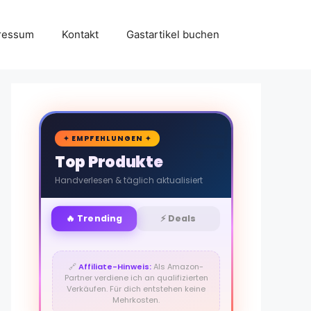
ressum
Kontakt
Gastartikel buchen
🛒
✦ EMPFEHLUNGEN ✦
Top Produkte
Handverlesen & täglich aktualisiert
🔥 Trending
⚡ Deals
🔗
Affiliate-Hinweis:
Als Amazon-
Partner verdiene ich an qualifizierten
Verkäufen. Für dich entstehen keine
Mehrkosten.