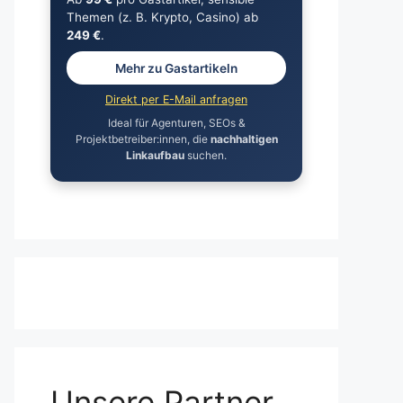
Themen (z. B. Krypto, Casino) ab
249 €
.
Mehr zu Gastartikeln
Direkt per E-Mail anfragen
Ideal für Agenturen, SEOs &
Projektbetreiber:innen, die
nachhaltigen
Linkaufbau
suchen.
Unsere Partner