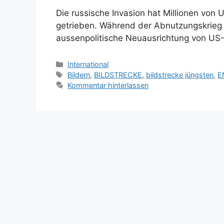
Die russische Invasion hat Millionen von 
getrieben. Während der Abnutzungskrieg u
aussenpolitische Neuausrichtung von US
Kategorien
International
Schlagwörter
Bildern
,
BILDSTRECKE
,
bildstrecke jüngsten
,
E
Kommentar hinterlassen