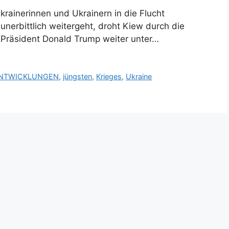
Ukrainerinnen und Ukrainern in die Flucht
nerbittlich weitergeht, droht Kiew durch die
-Präsident Donald Trump weiter unter…
NTWICKLUNGEN
,
jüngsten
,
Krieges
,
Ukraine