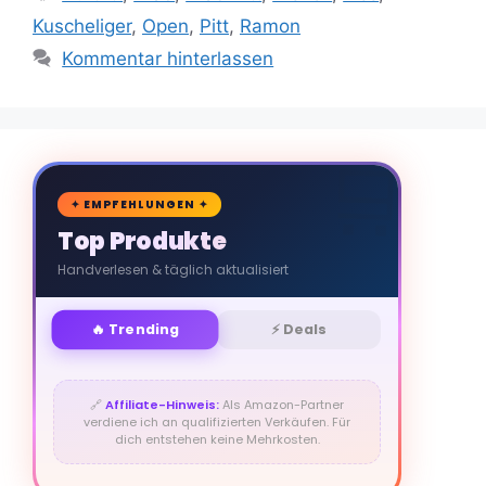
Kuscheliger
,
Open
,
Pitt
,
Ramon
Kommentar hinterlassen
🛒
✦ EMPFEHLUNGEN ✦
Top Produkte
Handverlesen & täglich aktualisiert
🔥 Trending
⚡ Deals
🔗
Affiliate-Hinweis:
Als Amazon-Partner
verdiene ich an qualifizierten Verkäufen. Für
dich entstehen keine Mehrkosten.